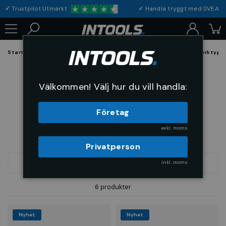
✓
Trustpilot Utmärkt
✓
Handla tryggt med S
Startsida
Verktyg & Maskiner
Maskiner
Elverktyg
Sågverktyg
Sågverktyg
Välkommen! Välj hur du vill handla:
Företag
exkl. moms
Privatperson
inkl. moms
FILTRERA
SORTERA
6 produkter
Nyhet
Nyhet