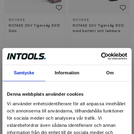
ROTAKE
ROTAKE
ROTAKE 20V Tigersåg 8312
ROTAKE 20V Tigersåg 8312
Solo
med batteri och laddare
1 436 kr
3 043 kr
Slut i lager
Slut i lager
Samtycke
Information
Om
Visa
Visa
Nyhet
Nyhet
Denna webbplats använder cookies
Vi använder enhetsidentifierare för att anpassa innehållet
och annonserna till användarna, tillhandahålla funktioner
för sociala medier och analysera vår trafik. Vi
vidarebefordrar även sådana identifierare och annan
information från din enhet till de sociala medier och