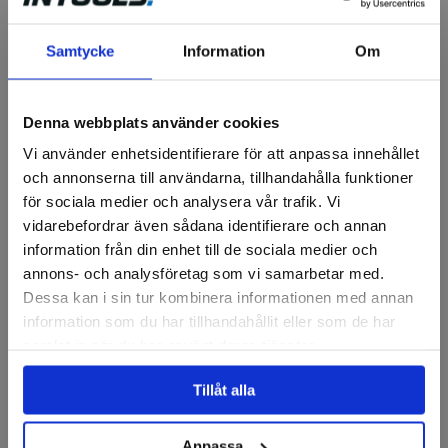
Samtycke
Information
Om
Vändskär 7° positiv DCMT,
(10 st)
Denna webbplats använder cookies
Finns i fler varianter
Vi använder enhetsidentifierare för att anpassa innehållet
837 kr
och annonserna till användarna, tillhandahålla funktioner
för sociala medier och analysera vår trafik. Vi
Finns i lager
vidarebefordrar även sådana identifierare och annan
Visa
information från din enhet till de sociala medier och
annons- och analysföretag som vi samarbetar med.
Dessa kan i sin tur kombinera informationen med annan
information som du har tillhandahållit eller som de har
samlat in när du har använt deras tjänster.
Tillåt alla
Anpassa