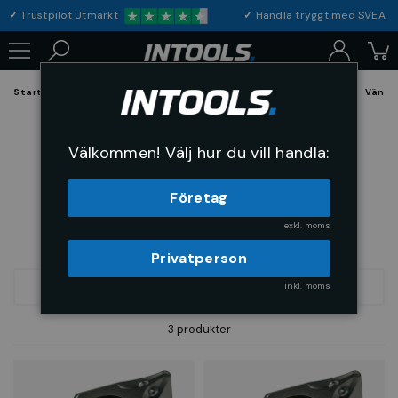
✓
Trustpilot Utmärkt
✓
Handla tryggt med S
Startsida
Förbrukning & Maskintillbehör
Skärande Verktyg
Vänds
DCMT
Välkommen! Välj hur du vill handla:
Företag
exkl. moms
Privatperson
inkl. moms
SORTERA
3 produkter