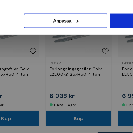
Anpassa
INTRA
INTR
gsgafflar Galv
Förlängningsgafflar Galv
Förlä
5xH50 4 ton
L2200xB125xH50 4 ton
L250
r
6 038 kr
6 9
ger
Finns i lager
Fi
Köp
Köp