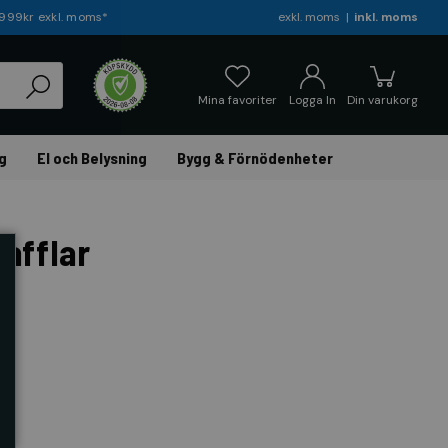
r 999kr exkl. moms*
exkl. moms
inkl. moms
Mina favoriter
Logga In
Din varukorg
g
El och Belysning
Bygg & Förnödenheter
afflar