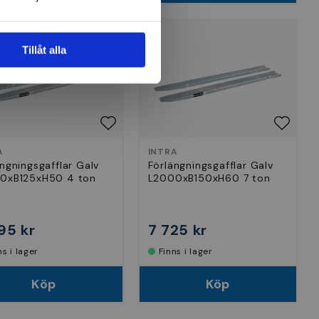
Tillåt alla
A
INTRA
ngningsgafflar Galv
Förlängningsgafflar Galv
0xB125xH50 4 ton
L2000xB150xH60 7 ton
95 kr
7 725 kr
nns i lager
Finns i lager
Köp
Köp