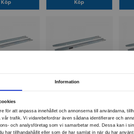
Köp
Köp
INTRA
INTR
gsgafflar Galv
Förlängningsgafflar Galv
Förlä
Information
0xH40 2,5t
L2000xB100xH40 2,5t
L250
cookies
r
3 863 kr
4 9
e för att anpassa innehållet och annonserna till användarna, tillh
ger
Finns i lager
Fi
vår trafik. Vi vidarebefordrar även sådana identifierare och anna
nnons- och analysföretag som vi samarbetar med. Dessa kan i sin
Köp
Köp
har tillhandahållit eller som de har samlat in när du har använt 