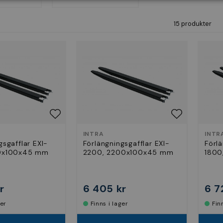
15 produkter
INTRA
INTR
gsgafflar EXI-
Förlängningsgafflar EXI-
Förlä
00x100x45 mm
2200, 2200x100x45 mm
1800
r
6 405 kr
6 7
ger
Finns i lager
Fi