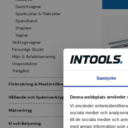
Saxlyftvagnar
Sparkcyklar & Flakcyklar
Spännband
Staplare
Vagnar
Verktygsvagnar
Personligt Skydd
Miljö & Avfallshantering
Uteprodukter
INTRA
Trädgård
Förlängnin
Samtycke
L1800xB10
Förbrukning & Maskintillbehör
Denna webbplats använder 
Hållande och Spännverktyg
3 545 k
Vi använder enhetsidentifierar
Finns i la
Mätverktyg
sociala medier och analysera 
till de sociala medier och a
El och Belysning
med annan information som du 