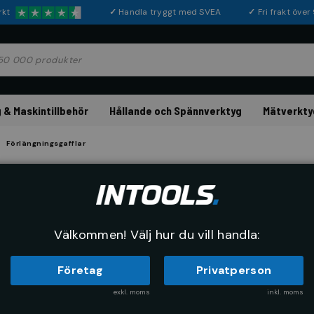
rkt
✓
Handla tryggt med SVEA
✓
Fri frakt öve
 & Maskintillbehör
Hållande och Spännverktyg
Mätverkty
Förlängningsgafflar
Förlängningsg
Välkommen! Välj hur du vill handla:
Företag
Privatperson
exkl. moms
inkl. moms
RE
SORTERA