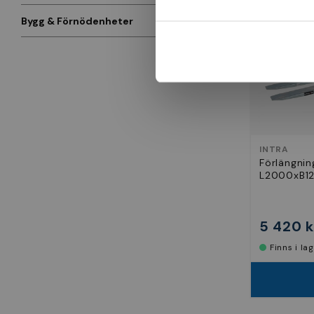
Bygg & Förnödenheter
INTRA
Förlängnin
L2000xB12
5 420 k
Finns i la