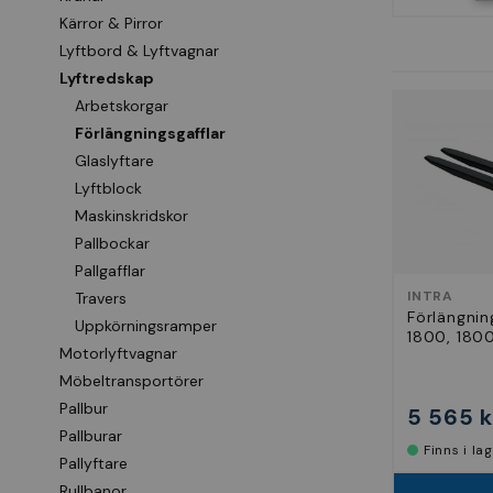
Kärror & Pirror
Lyftbord & Lyftvagnar
Lyftredskap
Arbetskorgar
Förlängningsgafflar
Glaslyftare
Lyftblock
Maskinskridskor
Pallbockar
Pallgafflar
INTRA
Travers
Förlängnin
Uppkörningsramper
1800, 18
Motorlyftvagnar
Möbeltransportörer
Pallbur
5 565 k
Pallburar
Finns i la
Pallyftare
Rullbanor