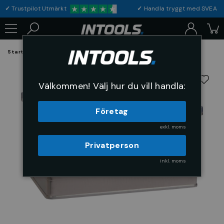
✓
Trustpilot Utmärkt
✓
Handla tryggt med S
Startsida
Arbetsplats & Skydd
Förvaring
Aluminiumboxar
Välkommen! Välj hur du vill handla:
Företag
exkl. moms
Privatperson
inkl. moms