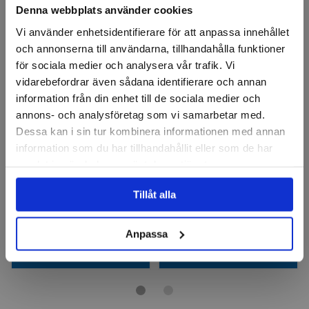
Denna webbplats använder cookies
Vi använder enhetsidentifierare för att anpassa innehållet
och annonserna till användarna, tillhandahålla funktioner
för sociala medier och analysera vår trafik. Vi
vidarebefordrar även sådana identifierare och annan
information från din enhet till de sociala medier och
annons- och analysföretag som vi samarbetar med.
BGS
FORTIS
Dessa kan i sin tur kombinera informationen med annan
Verktygsväska i aluminium
Aluminiumbox
information som du har tillhandahållit eller som de har
| 460 x 340 x 150 mm
samlat in när du har använt deras tjänster.
Finns i fler varianter
Tillåt alla
780 kr
1 154 kr
Slut i lager
Finns i lager
Anpassa
Visa
Visa