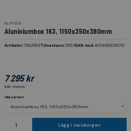
ALUTECH
Aluniniumbox 163, 1150x350x380mm
Artikelnr:
73621163
Tillverkarnr:
13153
EAN-kod:
4014688131570
7 295 kr
Inkl. moms
Välj variant
Lägg i varukorgen