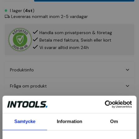
I lager (
4st
)
Levereras normalt inom 2-5 vardagar
Handla som privatperson & företag
Betala med faktura, Swish eller kort
Vi svarar alltid inom 24h
Produktinfo
Fråga om produkt
Recensioner
Samtycke
Information
Om
Aluminiumboxar