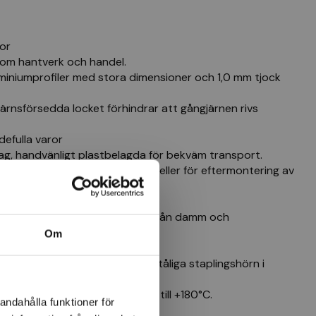
or
nom hantverk och handel.
miniumprofiler med stora dimensioner och 1,0 mm tjock
rnsförsedda locket förhindrar att gångjärnen rivs
defulla varor
ag, handvänligt plastbelagda för bekväm transport.
ör hänglås eller plomberingslås eller för eftermontering av
temperaturbeständig
ådprofilen skyddar innehållet från damm och
Om
 är utrustade med robusta, slagtåliga staplingshörn i
r för temperaturer från -40°C till +180°C.
andahålla funktioner för
15 1160x755x485mm