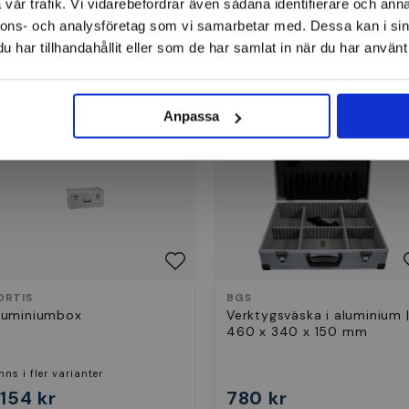
vår trafik. Vi vidarebefordrar även sådana identifierare och anna
nnons- och analysföretag som vi samarbetar med. Dessa kan i sin
har tillhandahållit eller som de har samlat in när du har använt 
Aluminiumboxar
Anpassa
ORTIS
BGS
luminiumbox
Verktygsväska i aluminium 
460 x 340 x 150 mm
nns i fler varianter
 154 kr
780 kr