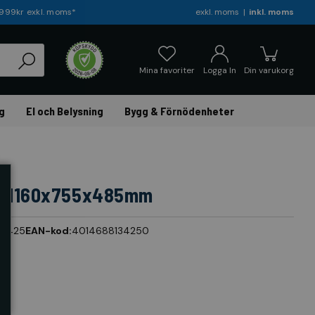
r 999kr exkl. moms*
exkl. moms
inkl. moms
Mina favoriter
Logga In
Din varukorg
g
El och Belysning
Bygg & Förnödenheter
5, 1160x755x485mm
13425
EAN-kod:
4014688134250