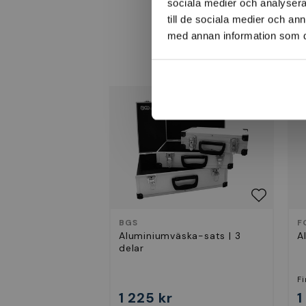
sociala medier och analysera 
till de sociala medier och a
med annan information som du 
BGS
F
Aluminiumväska-sats | 3
A
delar
Fi
1 225 kr
1