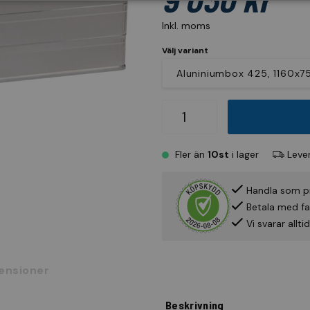
Inkl. moms
Välj variant
Fler än
10st
i lager
Lever
Handla som p
Betala med fak
Vi svarar allt
ensioner
Beskrivning