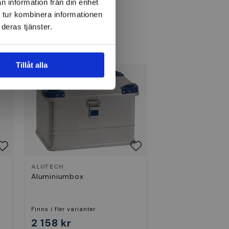
n information från din enhet
 tur kombinera informationen
deras tjänster.
Tillåt alla
ALUTECH
|
Aluminiumbox
Finns i fler varianter
2 158 kr