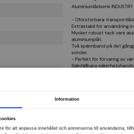
Aluminiumlådserie INDUSTRY
- Oförstörbara transportlåd
Extrastabil för användning i
Mycket robust tack vare alu
aluminiumplåt.
Två spännband på det gångjä
sönder.
- Perfekt för förvaring av vär
Självfällbara säkerhetshandt
Rejäla gångjärnslås med hål f
cylinderlås (se tillbehör) (D).
- Korrosions-, väder- och 
Omfattande gummitätning i l
vattenstänk.
Information
- Med staplingshörn
Alla lådor i INDUSTRY-serien
plast.
cookies
Tillverkade av nylon/polyeste
e för att anpassa innehållet och annonserna till användarna, tillh
ALUTEC aluminiumlåda D 4