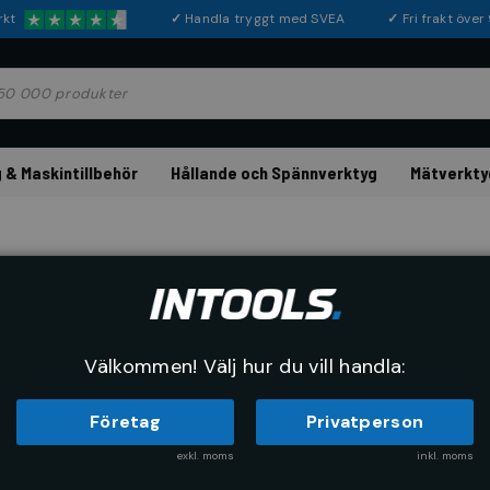
rkt
✓
Handla tryggt med SVEA
✓
Fri frakt öve
 & Maskintillbehör
Hållande och Spännverktyg
Mätverkty
ALUTECH
Aluniniumbox 42
Artikelnr:
73621415
Tillverkarnr:
Välkommen! Välj hur du vill handla:
Företag
Privatperson
exkl. moms
inkl. moms
9 030 kr