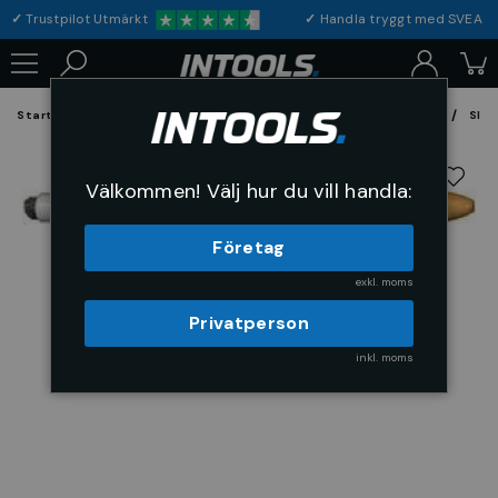
✓
Trustpilot Utmärkt
✓
Handla tryggt med S
Startsida
Förbrukning & Maskintillbehör
Fil, Slip och Borstar
Slip
Välkommen! Välj hur du vill handla:
Företag
exkl. moms
Privatperson
inkl. moms