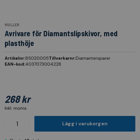
MULLER
Avrivare för Diamantslipskivor, med
plasthöje
Artikelnr:
85020005
Tillverkarnr:
Diamantersparer
EAN-kod:
4037073004228
268 kr
Inkl. moms
Lägg i varukorgen