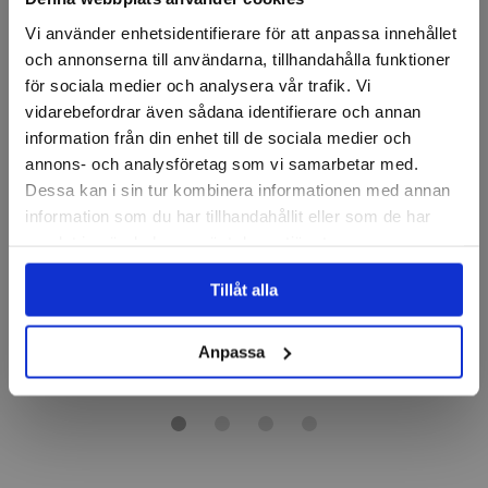
Vi använder enhetsidentifierare för att anpassa innehållet
och annonserna till användarna, tillhandahålla funktioner
för sociala medier och analysera vår trafik. Vi
vidarebefordrar även sådana identifierare och annan
information från din enhet till de sociala medier och
annons- och analysföretag som vi samarbetar med.
Dessa kan i sin tur kombinera informationen med annan
Skärpmejsel för
Diamantslipverktyg
Diamantskivor, 2,50Crt.
220mm 180gr.
information som du har tillhandahållit eller som de har
samlat in när du har använt deras tjänster.
860 kr
1 635 kr
Tillåt alla
Finns i lager
Finns i lager
Anpassa
Köp
Köp