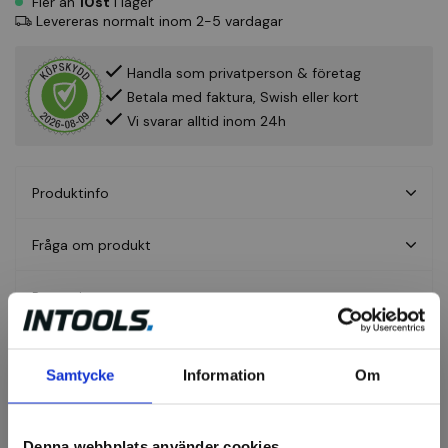
Fler än
10st
i lager
Levereras normalt inom 2-5 vardagar
Handla som privatperson & företag
Betala med faktura, Swish eller kort
Vi svarar alltid inom 24h
Produktinfo
Fråga om produkt
Recensioner
Samtycke
Information
Om
Avrivare
Denna webbplats använder cookies