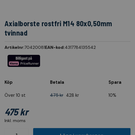
Axialborste rostfri M14 80x0,50mm
tvinnad
Artikelnr:
70420081
EAN-kod:
4317784135542
Köp
Betala
Spara
Över 10 st
475 kr
428 kr
10%
475 kr
Inkl. moms