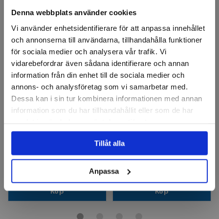
Denna webbplats använder cookies
Vi använder enhetsidentifierare för att anpassa innehållet
och annonserna till användarna, tillhandahålla funktioner
för sociala medier och analysera vår trafik. Vi
vidarebefordrar även sådana identifierare och annan
information från din enhet till de sociala medier och
annons- och analysföretag som vi samarbetar med.
Dessa kan i sin tur kombinera informationen med annan
LESSMANN
information som du har tillhandahållit eller som de har
Axialborste ståltråd Skaft
Axialborste rostfri M14
6mm 65x0,50mm tvinnad
80x0,50mm tvinnad
samlat in när du har använt deras tjänster.
Tillåt alla
148 kr
729 kr
Finns i lager
Finns i lager
Anpassa
Köp
Köp