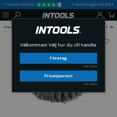
✓
Trustpilot Utmärkt
✓
Handla tryggt med S
Startsida
Förbrukning & Maskintillbehör
Fil, Slip och Borstar
Bors
Välkommen! Välj hur du vill handla:
Företag
exkl. moms
Privatperson
inkl. moms