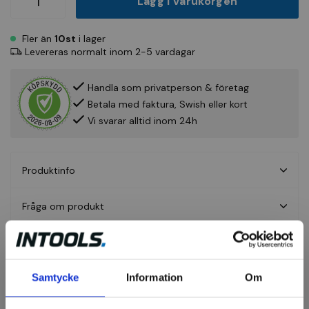
Lägg i varukorgen
Fler än
10st
i lager
Levereras normalt inom 2-5 vardagar
Handla som privatperson & företag
Betala med faktura, Swish eller kort
Vi svarar alltid inom 24h
Produktinfo
Fråga om produkt
Recensioner
Samtycke
Information
Om
Axialborstar