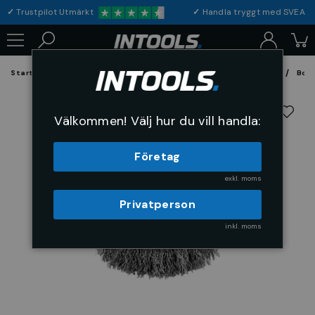
✓
Trustpilot Utmärkt
✓
Handla tryggt med S
Startsida
Förbrukning & Maskintillbehör
Fil, Slip och Borstar
Bors
Välkommen! Välj hur du vill handla:
Företag
exkl. moms
Privatperson
inkl. moms