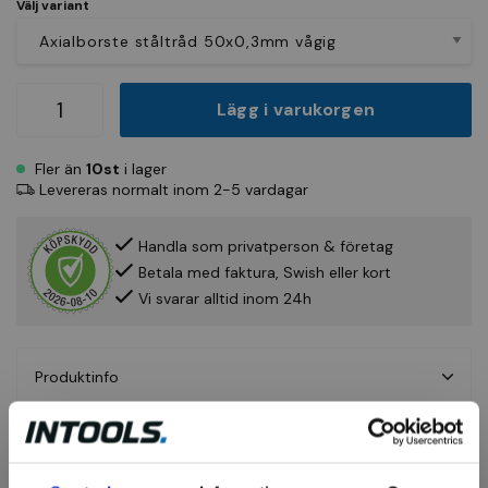
Välj variant
Lägg i varukorgen
Fler än
10st
i lager
Levereras normalt inom 2-5 vardagar
Handla som privatperson & företag
Betala med faktura, Swish eller kort
Vi svarar alltid inom 24h
Produktinfo
Fråga om produkt