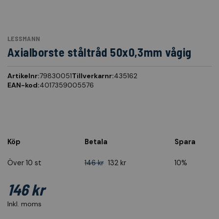
LESSMANN
Axialborste ståltråd 50x0,3mm vågig
Artikelnr:
79830051
Tillverkarnr:
435162
EAN-kod:
4017359005576
Köp
Betala
Spara
Över 10 st
146 kr
132 kr
10%
146 kr
Inkl. moms