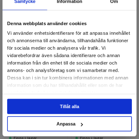
Recensioner
Samtycke
Information
Om
Denna webbplats använder cookies
Axialborstar
Vi använder enhetsidentifierare för att anpassa innehållet
och annonserna till användarna, tillhandahålla funktioner
för sociala medier och analysera vår trafik. Vi
vidarebefordrar även sådana identifierare och annan
information från din enhet till de sociala medier och
annons- och analysföretag som vi samarbetar med.
Dessa kan i sin tur kombinera informationen med annan
information som du har tillhandahållit eller som de har
samlat in när du har använt deras tjänster.
LESSMANN
LESSMANN
Axialborste rostfri M14
Axialborste rostfri V2A M14
Tillåt alla
60x0,30mm vågig
65x0,35mm tvinnad
Anpassa
226 kr
358 kr
Finns i lager
Finns i lager