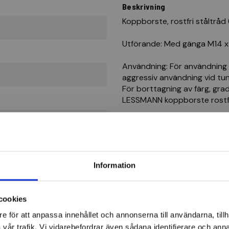
Beskrivning
Koppborste, rostfri ståltråd 
Utförande: Med gänga M14 x 
Användning: För användning i
aggressiv användning vid tu
För borttagning av färg, grade
LESSMANN koppborste rostfr
Information
cookies
e för att anpassa innehållet och annonserna till användarna, tillh
vår trafik. Vi vidarebefordrar även sådana identifierare och anna