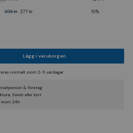
308 kr
277 kr
10%
Lägg i varukorgen
eras normalt inom 2-5 vardagar
rivatperson & företag
tura, Swish eller kort
id inom 24h