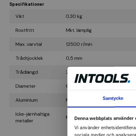
Specifikationer
Vikt
0.30 kg
Rostfritt
Mkt. lämplig
Max. varvtal
12500 r/min
Trådtjocklek
0,5 mm
Trådlängd
20 mm
Diameter
65 mm
Samtycke
Aluminium
Mkt. lämplig
Icke-järnhaltiga
Mkt. lämplig
Denna webbplats använder 
metaller
Vi använder enhetsidentifierar
sociala medier och analysera 