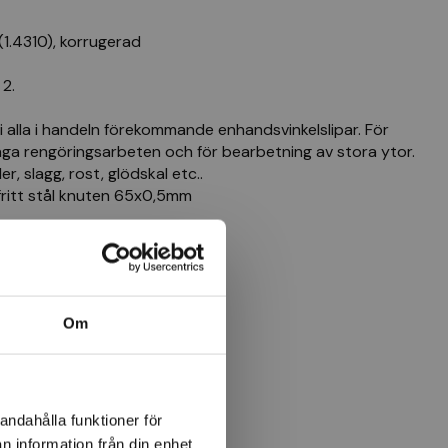
(1.4310), korrugerad
2.
 alla i handeln förekommande enhandsvinkelslipar. För
nga rengöringsarbeten och för bearbetning av stora ytor.
r, slagg, rost, glödskal etc..
itt stål knuten 65x0,5mm
Om
andahålla funktioner för
n information från din enhet