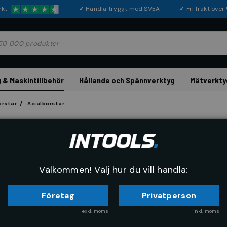
rkt
✓
Handla tryggt med SVEA
✓
Fri frakt öve
 & Maskintillbehör
Hållande och Spännverktyg
Mätverkty
orstar
Axialborstar
LESSMANN
Axilaborste rostf
Artikelnr:
79890010
EAN-kod:
4
Välkommen! Välj hur du vill handla:
Företag
Privatperson
exkl. moms
inkl. moms
Köp