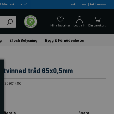
r 999kr exkl. moms*
exkl. moms
inkl. moms
Mina favoriter
Logga In
Din varukorg
g
El och Belysning
Bygg & Förnödenheter
ri tvinnad tråd 65x0,5mm
017359014110
Betala
Spara