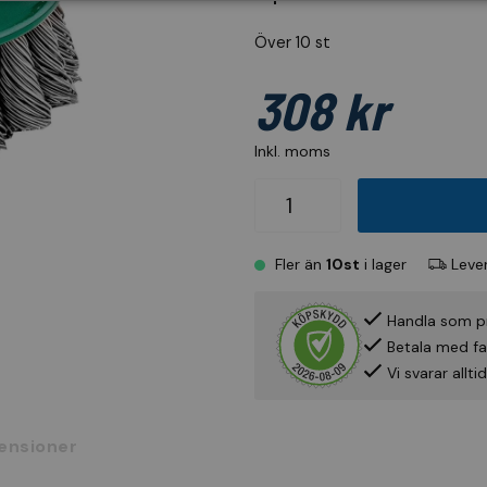
Över 10 st
308 kr
Inkl. moms
Fler än
10st
i lager
Lever
Handla som p
Betala med fak
Vi svarar allt
ensioner