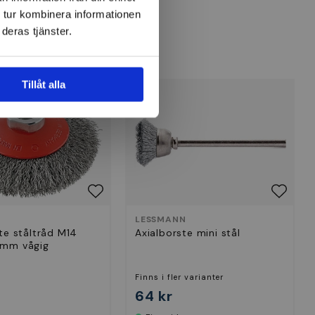
 tur kombinera informationen
deras tjänster.
Tillåt alla
LESSMANN
te ståltråd M14
Axialborste mini stål
0mm vågig
Finns i fler varianter
64 kr