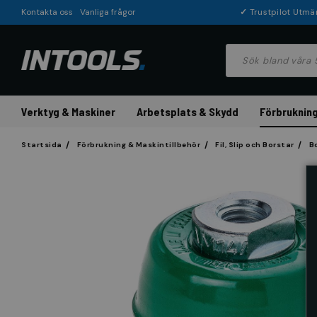
Kontakta oss
Vanliga frågor
✓
Trustpilot Utmä
Verktyg & Maskiner
Arbetsplats & Skydd
Förbrukning
Startsida
Förbrukning & Maskintillbehör
Fil, Slip och Borstar
B