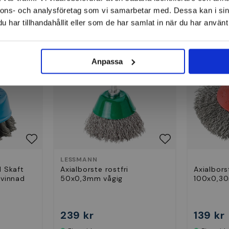
nnons- och analysföretag som vi samarbetar med. Dessa kan i sin
har tillhandahållit eller som de har samlat in när du har använt 
Axialborstar
Anpassa
LESSMANN
d Skaft
Axialborste rostfri
Axialbors
vinnad
50x0,3mm vågig
100x0,3
239 kr
139 kr