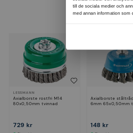
till de sociala medier och a
med annan information som du 
LESSMANN
Axialborste rostfri M14
Axialborste ståltrå
80x0,50mm tvinnad
6mm 65x0,50mm t
729 kr
148 kr