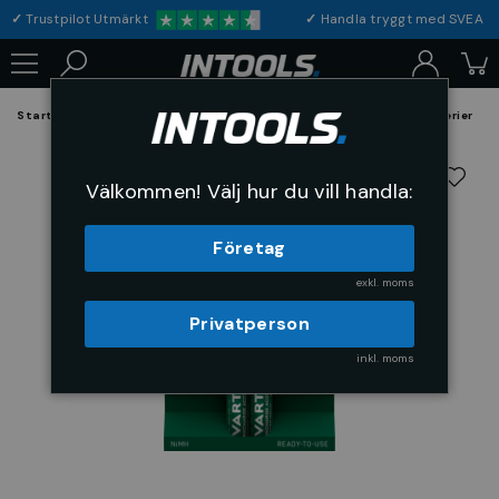
✓
Trustpilot Utmärkt
✓
Handla tryggt med S
Startsida
El och Belysning
Batterier
Laddningsbara batterier
Välkommen! Välj hur du vill handla:
Företag
exkl. moms
Privatperson
inkl. moms