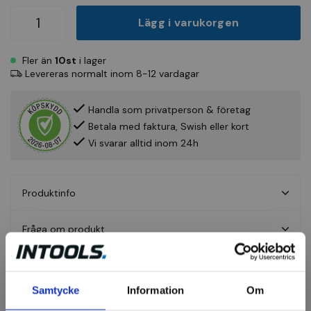
Lägg i varukorgen
Fler än
10st
i lager
Levereras normalt inom 8-12 vardagar
Handla som privatperson & företag
Betala med faktura, Swish eller kort
Vi svarar alltid inom 24h
Produktinfo
Fråga om produkt
Recensioner
Samtycke
Information
Om