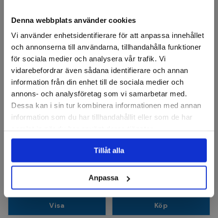
Laddningsbara batterier
Denna webbplats använder cookies
Vi använder enhetsidentifierare för att anpassa innehållet
och annonserna till användarna, tillhandahålla funktioner
för sociala medier och analysera vår trafik. Vi
vidarebefordrar även sådana identifierare och annan
information från din enhet till de sociala medier och
annons- och analysföretag som vi samarbetar med.
Dessa kan i sin tur kombinera informationen med annan
information som du har tillhandahållit eller som de har
ANSMANN
VARTA
Batteri 9V laddningsbart
Batteri Laddningsbart
samlat in när du har använt deras tjänster.
NiMH, E/HR6 9V 200mAh,
Blister
Tillåt alla
124 kr
130 kr
Anpassa
Slut i lager
Finns i lager
Visa
Köp