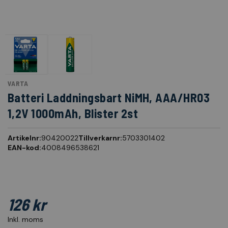
VARTA
Batteri Laddningsbart NiMH, AAA/HR03
1,2V 1000mAh, Blister 2st
Artikelnr:
90420022
Tillverkarnr:
5703301402
EAN-kod:
4008496538621
126 kr
Inkl. moms