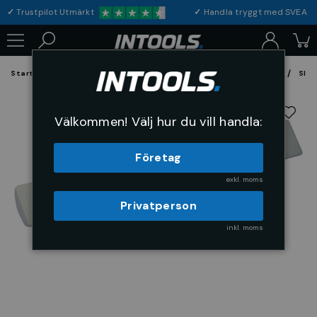
✓
Trustpilot Utmärkt
✓
Handla tryggt med S
Startsida
Förbrukning & Maskintillbehör
Fil, Slip och Borstar
Slip
Välkommen! Välj hur du vill handla:
Företag
exkl. moms
Privatperson
inkl. moms