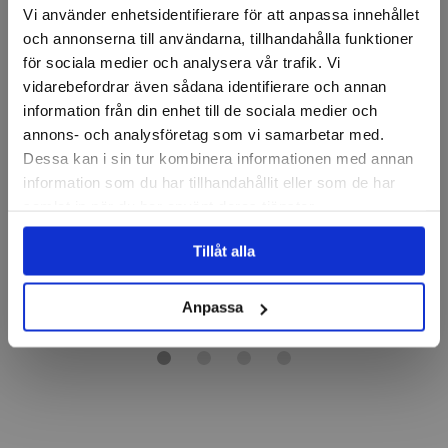
Vi använder enhetsidentifierare för att anpassa innehållet
och annonserna till användarna, tillhandahålla funktioner
för sociala medier och analysera vår trafik. Vi
vidarebefordrar även sådana identifierare och annan
information från din enhet till de sociala medier och
MULLER
MULLER
annons- och analysföretag som vi samarbetar med.
Verkstadsbryne Japan
Brynfilssortiment i trälåda
Dessa kan i sin tur kombinera informationen med annan
Kombi, 200x60x30mm
5-delar
information som du har tillhandahållit eller som de har
samlat in när du har använt deras tjänster.
Finns i fler varianter
498 kr
574 kr
Tillåt alla
Finns i lager
Finns i lager
Visa
Köp
Anpassa