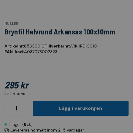
MULLER
Brynfil Halvrund Arkansas 100x10mm
Artikelnr:
85830010
Tillverkarnr:
ARKHRD10010
EAN-kod:
4037073002323
295 kr
Inkl. moms
Lägg i varukorgen
I lager (
6st
)
Levereras normalt inom 2-5 vardagar