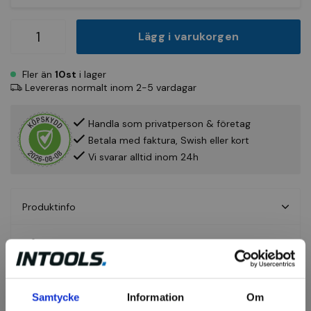
Lägg i varukorgen
Fler än
10st
i lager
Levereras normalt inom 2-5 vardagar
Handla som privatperson & företag
Betala med faktura, Swish eller kort
Vi svarar alltid inom 24h
Produktinfo
Fråga om produkt
Recensioner
Samtycke
Information
Om