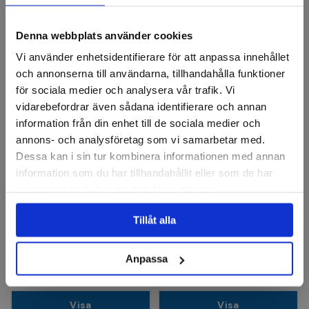
Cirkulärborstar
Denna webbplats använder cookies
Vi använder enhetsidentifierare för att anpassa innehållet
och annonserna till användarna, tillhandahålla funktioner
för sociala medier och analysera vår trafik. Vi
vidarebefordrar även sådana identifierare och annan
information från din enhet till de sociala medier och
annons- och analysföretag som vi samarbetar med.
Dessa kan i sin tur kombinera informationen med annan
information som du har tillhandahållit eller som de har
LESSMANN
OSBORN
samlat in när du har använt deras tjänster.
Cirkulärborste ståltråd
Cirkulärborste SIC 6mm
250x60mm
vågig K120
Tillåt alla
Finns i fler varianter
2 453 kr
180 kr
Anpassa
Slut i lager
Finns i lager
Visa
Visa