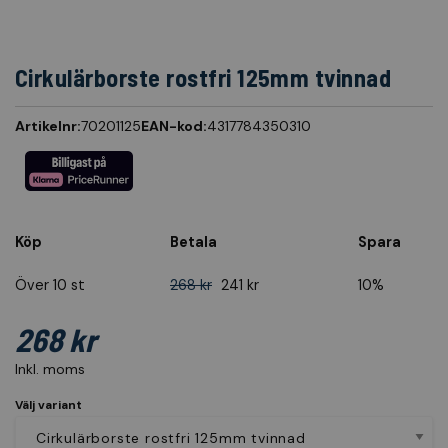
Cirkulärborste rostfri 125mm tvinnad
Artikelnr:
70201125
EAN-kod:
4317784350310
Köp
Betala
Spara
Över 10 st
268 kr
241 kr
10%
268 kr
Inkl. moms
Välj variant