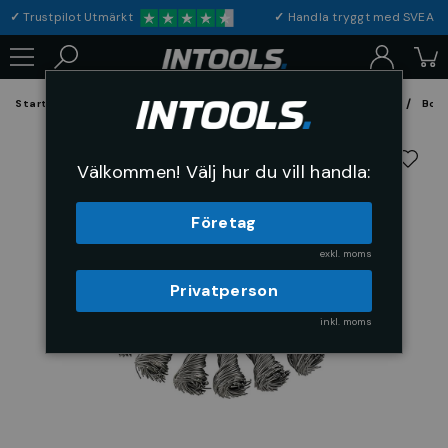
✓
Trustpilot Utmärkt
✓
Handla tryggt med S
Startsida
Förbrukning & Maskintillbehör
Fil, Slip och Borstar
Bors
Välkommen! Välj hur du vill handla:
Företag
exkl. moms
Privatperson
inkl. moms