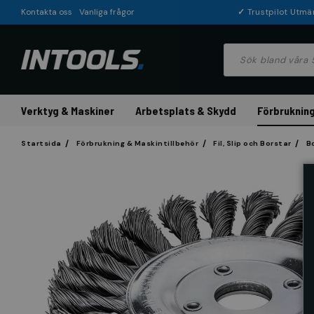
Kontakta oss
Vanliga frågor
✓
Trustpilot Utmä
Verktyg & Maskiner
Arbetsplats & Skydd
Förbrukning
Startsida
Förbrukning & Maskintillbehör
Fil, Slip och Borstar
B