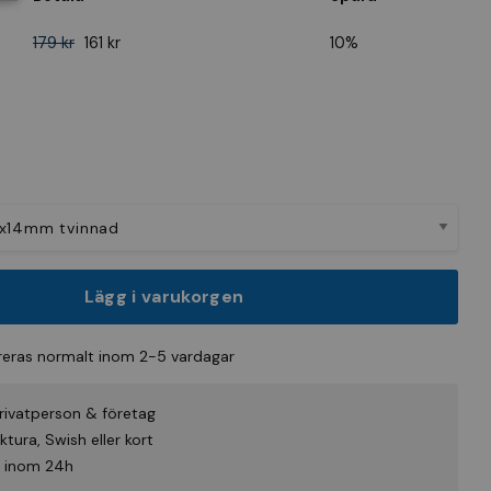
179 kr
161 kr
10%
Lägg i varukorgen
eras normalt inom 2-5 vardagar
rivatperson & företag
tura, Swish eller kort
id inom 24h