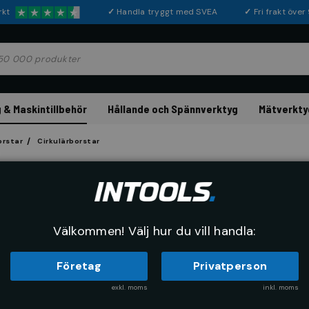
rkt
✓
Handla tryggt med SVEA
✓
Fri frakt öve
 & Maskintillbehör
Hållande och Spännverktyg
Mätverkty
orstar
Cirkulärborstar
LESSMANN
Cirkulärborste st
Artikelnr:
79750115
Tillverkarnr:
Välkommen! Välj hur du vill handla:
Företag
Privatperson
exkl. moms
inkl. moms
Köp