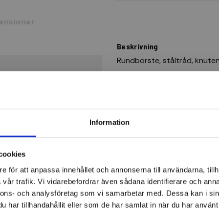
ensioner
Beskrivning
Rundborste, ståltråd, knute
Design: Med hål 22,23 mm.
Användningsområde: För mont
vid tunga rengöringsarbeten 
Information
färg, grader, slagg, rost, glöd
LESSMANN rundborstar stålt
cookies
e för att anpassa innehållet och annonserna till användarna, tillh
Cirkulärborstar
vår trafik. Vi vidarebefordrar även sådana identifierare och anna
nnons- och analysföretag som vi samarbetar med. Dessa kan i sin
har tillhandahållit eller som de har samlat in när du har använt 