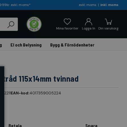
r 999kr exkl. moms*
exkl. moms
inkl. moms
Mina favoriter
Logga In
Din varukorg
g
El och Belysning
Bygg & Förnödenheter
åltråd 115x14mm tvinnad
472211
EAN-kod:
4017359005224
Betala
Spara