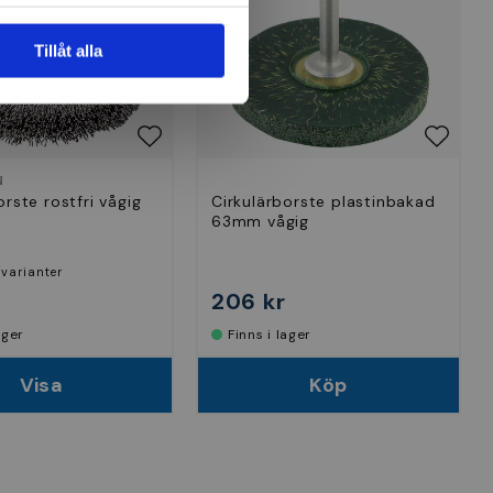
Tillåt alla
N
orste rostfri vågig
Cirkulärborste plastinbakad
63mm vågig
 varianter
206 kr
lager
Finns i lager
Visa
Köp