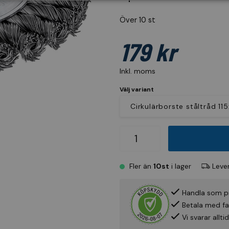
Över 10 st
179 kr
Inkl. moms
Välj variant
Fler än
10st
i lager
Lever
Handla som p
Betala med fak
Vi svarar allt