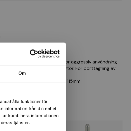
n
ering i stationära maskiner. För aggressiv användning
och för bearbetning av stora ytor. För borttagning av
Om
skal etc.
råd knuten borrning 22,2 mm ¢ 115mm
andahålla funktioner för
n information från din enhet
 tur kombinera informationen
deras tjänster.