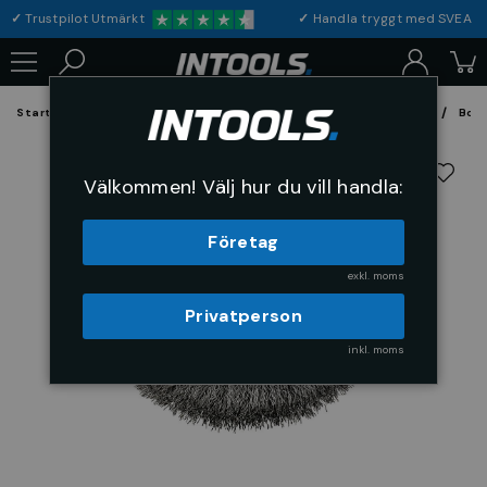
✓
Trustpilot Utmärkt
✓
Handla tryggt med S
Startsida
Förbrukning & Maskintillbehör
Fil, Slip och Borstar
Bors
Välkommen! Välj hur du vill handla:
Företag
exkl. moms
Privatperson
inkl. moms