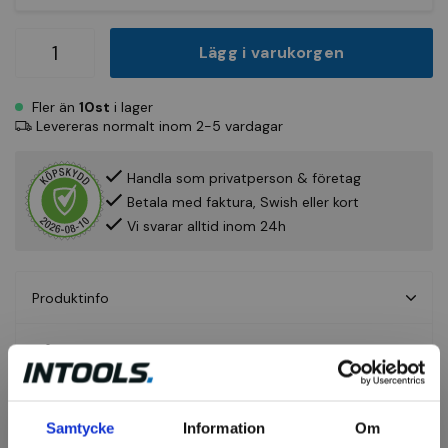
Lägg i varukorgen
Fler än
10st
i lager
Levereras normalt inom 2-5 vardagar
Handla som privatperson & företag
Betala med faktura, Swish eller kort
Vi svarar alltid inom 24h
Produktinfo
Fråga om produkt
Recensioner
Samtycke
Information
Om