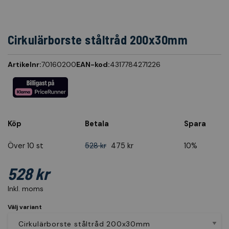
Cirkulärborste ståltråd 200x30mm
Artikelnr:
70160200
EAN-kod:
4317784271226
Köp
Betala
Spara
Över 10 st
528 kr
475 kr
10%
528 kr
Inkl. moms
Välj variant