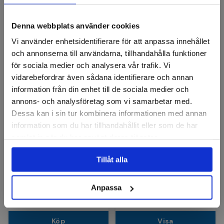
Cirkulärborstar
Denna webbplats använder cookies
Vi använder enhetsidentifierare för att anpassa innehållet
och annonserna till användarna, tillhandahålla funktioner
för sociala medier och analysera vår trafik. Vi
vidarebefordrar även sådana identifierare och annan
information från din enhet till de sociala medier och
annons- och analysföretag som vi samarbetar med.
Dessa kan i sin tur kombinera informationen med annan
information som du har tillhandahållit eller som de har
LESSMANN
samlat in när du har använt deras tjänster.
Cirkulärborste ståltråd
Cirkulärborste ståltråd
75mm tvinnad
vågig
Tillåt alla
Finns i fler varianter
99 kr
78 kr
Anpassa
Finns i lager
Finns i lager
Köp
Visa