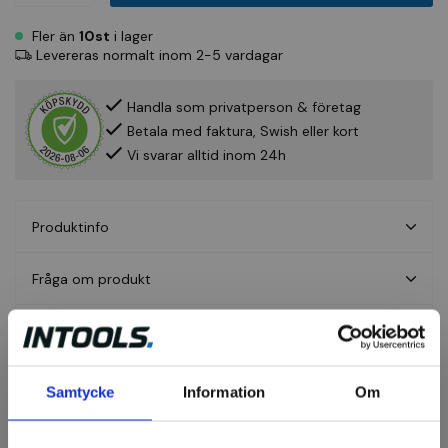
Fler än
10st
i lager
Levereras normalt inom 2-5 vardagar
Handla som privatperson & företag
Betala med faktura, Swish eller kort
Vi svarar alltid inom 24h
Produktinfo
Fråga om produkt
Recensioner
Samtycke
Information
Om
Slipstift