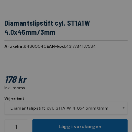
Diamantslipstift cyl. ST1A1W
4,0x45mm/3mm
Artikelnr:
84860040
EAN-kod:
4317784137584
178 kr
Inkl. moms
Välj variant
Lägg i varukorgen