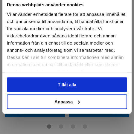
Denna webbplats använder cookies
Vi använder enhetsidentifierare för att anpassa innehållet
och annonserna till användarna, tillhandahålla funktioner
för sociala medier och analysera vår trafik. Vi
vidarebefordrar även sådana identifierare och annan
information från din enhet till de sociala medier och
annons- och analysföretag som vi samarbetar med.
Dessa kan i sin tur kombinera informationen med annan
PFERD
PFERD
Polerslipstift PFZY, AR K120
Slipstift KE, AR
information som du har tillhandahållit eller som de har
samlat in när du har använt deras tjänster.
Finns i fler varianter
Finns i fler varianter
Tillåt alla
58 kr
48 kr
Finns i lager
Finns i lager
Anpassa
Visa
Visa