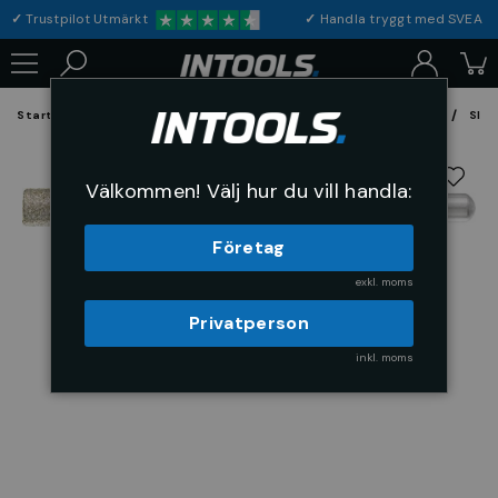
✓
Trustpilot Utmärkt
✓
Handla tryggt med S
Startsida
Förbrukning & Maskintillbehör
Fil, Slip och Borstar
Slip
Välkommen! Välj hur du vill handla:
Företag
exkl. moms
Privatperson
inkl. moms