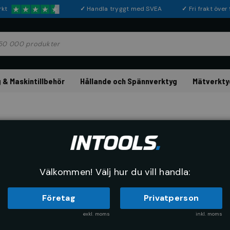
rkt
✓
Handla tryggt med SVEA
✓
Fri frakt öve
 & Maskintillbehör
Hållande och Spännverktyg
Mätverkty
COROPLAST
Eltejp 302, svart
Artikelnr:
98210005
Tillverkarn
Välkommen! Välj hur du vill handla:
Företag
Privatperson
exkl. moms
inkl. moms
Köp