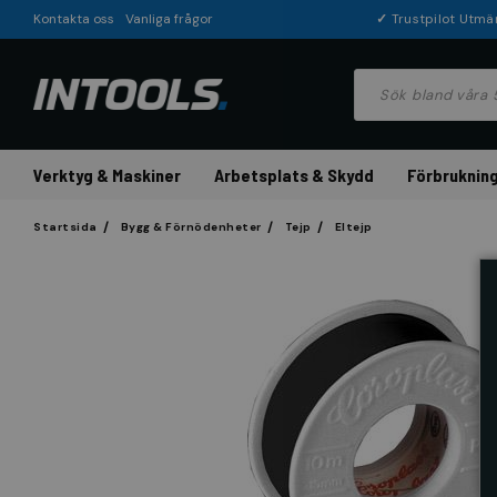
Kontakta oss
Vanliga frågor
✓
Trustpilot Utmä
Verktyg & Maskiner
Arbetsplats & Skydd
Förbrukning
Startsida
Bygg & Förnödenheter
Tejp
Eltejp