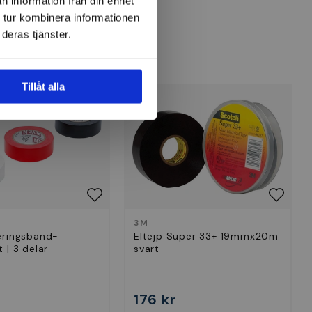
n information från din enhet
 tur kombinera informationen
deras tjänster.
Tillåt alla
3M
eringsband-
Eltejp Super 33+ 19mmx20m
 | 3 delar
svart
176 kr