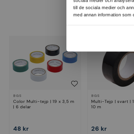
sociala medier och analysera 
till de sociala medier och a
med annan information som du 
BGS
BGS
Color Multi-tejp | 19 x 3,5 m
Multi-Tejp | svart |
| 6 delar
10 m
48 kr
26 kr