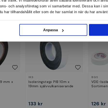
vår trafik. Vi vidarebefordrar även sådana identifierare och anna
nnons- och analysföretag som vi samarbetar med. Dessa kan i sin
har tillhandahållit eller som de har samlat in när du har använt 
Eltejp
Anpassa
IKS
BGS
 19 mm x
Isoleringstejp PIB 10m x
VDE-Isol
19mm självvulkaniserande
Sortiment
133 kr
126 kr