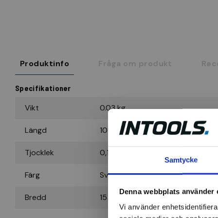
Produktinfo
Fråga om produkt
Rec
Specifikationer
Vikt
0.03 kg
Längd
10 m
Tjocklek
0,15 mm
Samtycke
Färg
Svart
Denna webbplats använder 
Bredd
15 mm
Vi använder enhetsidentifierar