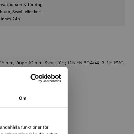
rivatperson & företag
tura, Swish eller kort
id inom 24h
d 15 mm, längd 10 mm. Svart färg. DIN EN 60454-3-1 F-PVC
turbeständig -10° till +105°.
Om
andahålla funktioner för