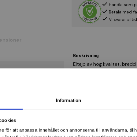
Handla som p
Betala med fak
Vi svarar allt
ensioner
Beskrivning
Eltejp av hög kvalitet, bred
/ 105 / A-Tx Type 10. Tempera
Information
cookies
e för att anpassa innehållet och annonserna till användarna, tillh