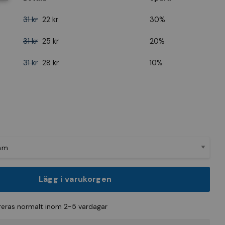
31 kr
22 kr
30%
31 kr
25 kr
20%
31 kr
28 kr
10%
Lägg i varukorgen
eras normalt inom 2-5 vardagar