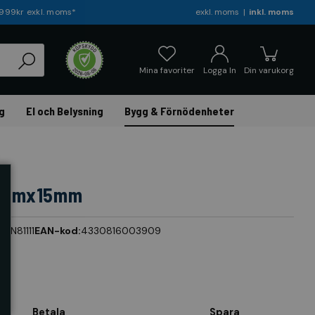
r 999kr exkl. moms*
exkl. moms
inkl. moms
Mina favoriter
Logga In
Din varukorg
g
El och Belysning
Bygg & Förnödenheter
, 10mx15mm
r:
TN81111
EAN-kod:
4330816003909
Betala
Spara