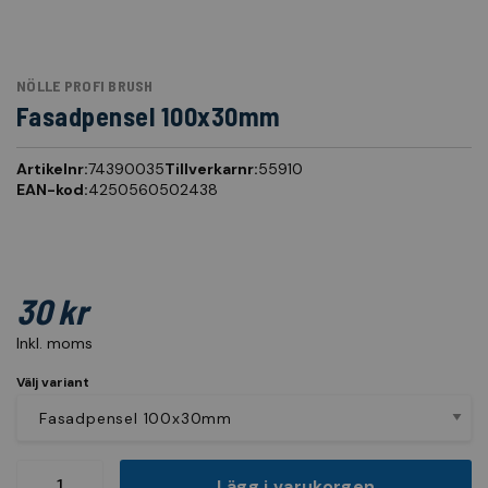
NÖLLE PROFI BRUSH
Fasadpensel 100x30mm
Artikelnr:
74390035
Tillverkarnr:
55910
EAN-kod:
4250560502438
30 kr
Inkl. moms
Välj variant
Lägg i varukorgen