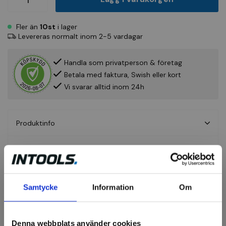
Fler än
10st
i lager
Levereras normalt inom 2-5 vardagar
Handla som privatperson & företag
Betala med faktura, Swish eller kort
Vi svarar alltid inom 24h
Produktinfo
Fråga om produkt
Recensioner
Samtycke
Information
Om
Fasadpenslar
Denna webbplats använder cookies