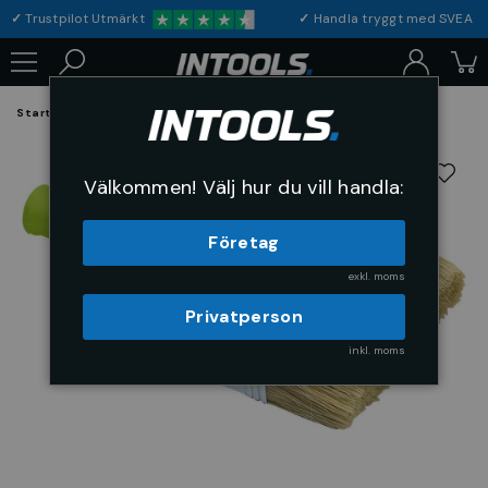
✓
Trustpilot Utmärkt
✓
Handla tryggt med S
Startsida
Bygg & Förnödenheter
Måleri
Fasadpenslar
Välkommen! Välj hur du vill handla:
Företag
exkl. moms
Privatperson
inkl. moms