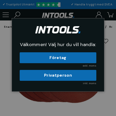
✓
Trustpilot Utmärkt
✓
Handla tryggt med S
Startsida
Förbrukning & Maskintillbehör
Fil, Slip och Borstar
Rond
Välkommen! Välj hur du vill handla:
Företag
exkl. moms
Privatperson
inkl. moms