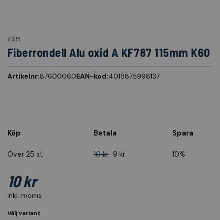
VSM
Fiberrondell Alu oxid A KF787 115mm K60
Artikelnr:
87600060
EAN-kod:
4018875998137
Köp
Betala
Spara
Över 25 st
10 kr
9 kr
10%
10 kr
Inkl. moms
Välj variant