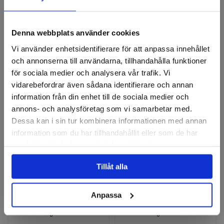
Denna webbplats använder cookies
Fiberrondeller
Vi använder enhetsidentifierare för att anpassa innehållet
och annonserna till användarna, tillhandahålla funktioner
för sociala medier och analysera vår trafik. Vi
vidarebefordrar även sådana identifierare och annan
information från din enhet till de sociala medier och
annons- och analysföretag som vi samarbetar med.
Dessa kan i sin tur kombinera informationen med annan
information som du har tillhandahållit eller som de har
samlat in när du har använt deras tjänster.
VSM
PFERD
Fiberrondell Keramisk
Fiberrondell Combiclick,
XF870
CO-COOL, 115mm
Tillåt alla
Finns i fler varianter
Finns i fler varianter
Anpassa
19 kr
31 kr
Finns i lager
Finns i lager