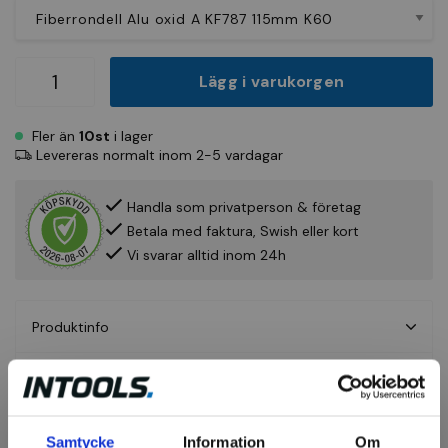
Lägg i varukorgen
Fler än
10st
i lager
Levereras normalt inom 2-5 vardagar
Handla som privatperson & företag
Betala med faktura, Swish eller kort
Vi svarar alltid inom 24h
Produktinfo
Fråga om produkt
Recensioner
Samtycke
Information
Om