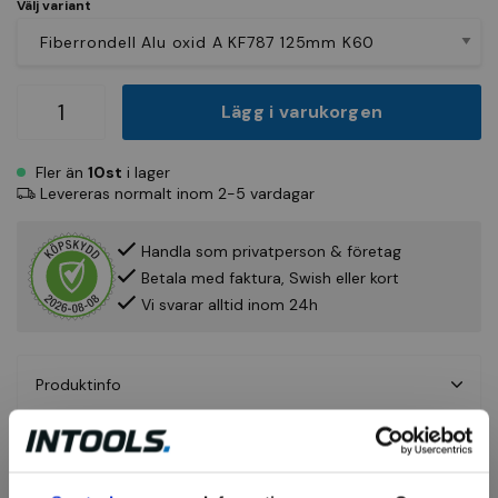
Välj variant
Lägg i varukorgen
Fler än
10st
i lager
Levereras normalt inom 2-5 vardagar
Handla som privatperson & företag
Betala med faktura, Swish eller kort
Vi svarar alltid inom 24h
Produktinfo
Fråga om produkt