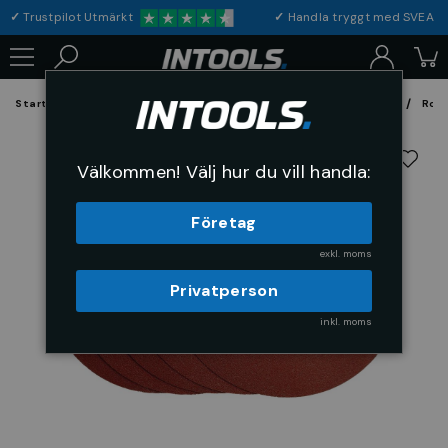
✓
Trustpilot Utmärkt
✓
Handla tryggt med S
Startsida
Förbrukning & Maskintillbehör
Fil, Slip och Borstar
Rond
Välkommen! Välj hur du vill handla:
Företag
exkl. moms
Privatperson
inkl. moms