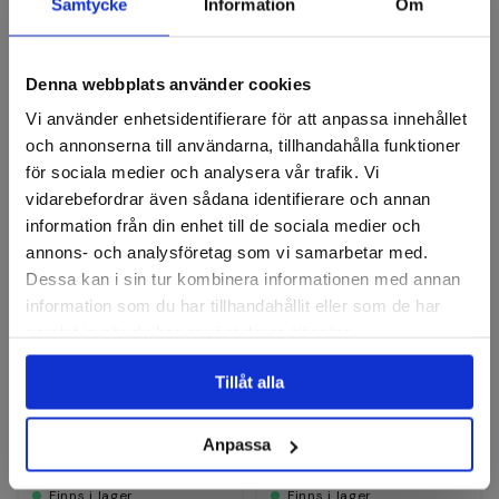
Recensioner
Samtycke
Information
Om
Denna webbplats använder cookies
Fiberrondeller
Vi använder enhetsidentifierare för att anpassa innehållet
och annonserna till användarna, tillhandahålla funktioner
för sociala medier och analysera vår trafik. Vi
vidarebefordrar även sådana identifierare och annan
information från din enhet till de sociala medier och
annons- och analysföretag som vi samarbetar med.
Dessa kan i sin tur kombinera informationen med annan
information som du har tillhandahållit eller som de har
samlat in när du har använt deras tjänster.
PFERD
VSM
Fiberrondell Combiclick K
Fiberrondell Keramisk
Tillåt alla
36
XF870
Finns i fler varianter
Finns i fler varianter
Anpassa
49 kr
19 kr
Finns i lager
Finns i lager