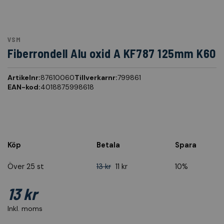
VSM
Fiberrondell Alu oxid A KF787 125mm K60
Artikelnr:
87610060
Tillverkarnr:
799861
EAN-kod:
4018875998618
Köp
Betala
Spara
Över 25 st
13 kr
11 kr
10%
13 kr
Inkl. moms