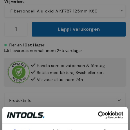
Välj variant
Lägg i varukorgen
Fler än
10st
i lager
Levereras normalt inom 2-5 vardagar
Handla som privatperson & företag
Betala med faktura, Swish eller kort
Vi svarar alltid inom 24h
Produktinfo
Fråga om produkt