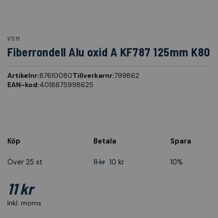
VSM
Fiberrondell Alu oxid A KF787 125mm K80
Artikelnr:
87610080
Tillverkarnr:
799862
EAN-kod:
4018875998625
Köp
Betala
Spara
Över 25 st
11 kr
10 kr
10%
11 kr
Inkl. moms