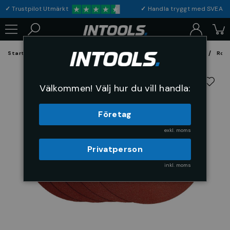
✓
Trustpilot Utmärkt
✓
Handla tryggt med S
Startsida
Förbrukning & Maskintillbehör
Fil, Slip och Borstar
Rond
Välkommen! Välj hur du vill handla:
Företag
exkl. moms
Privatperson
inkl. moms