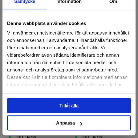
Recensioner
Samtycke
Information
Om
Denna webbplats använder cookies
Fiberrondeller
Vi använder enhetsidentifierare för att anpassa innehållet
och annonserna till användarna, tillhandahålla funktioner
för sociala medier och analysera vår trafik. Vi
vidarebefordrar även sådana identifierare och annan
information från din enhet till de sociala medier och
annons- och analysföretag som vi samarbetar med.
Dessa kan i sin tur kombinera informationen med annan
information som du har tillhandahållit eller som de har
samlat in när du har använt deras tjänster.
VSM
VSM
Fiberrondell Top Size
Fiberrondell AF799
Tillåt alla
KF808
Finns i fler varianter
Finns i fler varianter
Anpassa
10 kr
21 kr
Finns i lager
Finns i lager