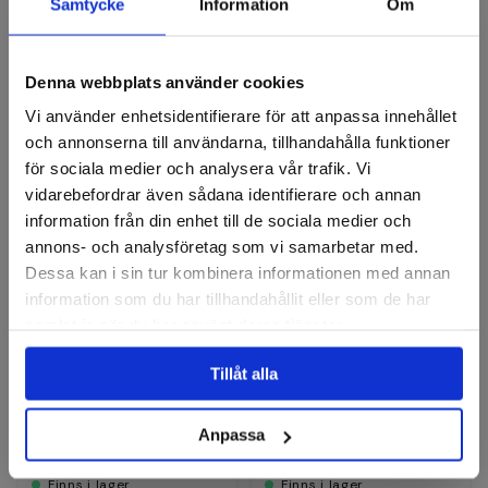
Recensioner
Samtycke
Information
Om
Denna webbplats använder cookies
Fiberrondeller
Vi använder enhetsidentifierare för att anpassa innehållet
och annonserna till användarna, tillhandahålla funktioner
för sociala medier och analysera vår trafik. Vi
vidarebefordrar även sådana identifierare och annan
information från din enhet till de sociala medier och
annons- och analysföretag som vi samarbetar med.
Dessa kan i sin tur kombinera informationen med annan
information som du har tillhandahållit eller som de har
samlat in när du har använt deras tjänster.
PFERD
PFERD
Fiberrondell Combiclick
Fiberrondell Combiclick K
Tillåt alla
VICTOGRAIN 125mm
36
Finns i fler varianter
Finns i fler varianter
Anpassa
36 kr
49 kr
Finns i lager
Finns i lager