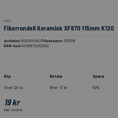
VSM
Fiberrondell Keramisk XF870 115mm K120
Artikelnr:
82030080
Tillverkarnr:
731258
EAN-kod:
4018875312582
Köp
Betala
Spara
Över 25 st
19 kr
17 kr
10%
19 kr
Inkl. moms