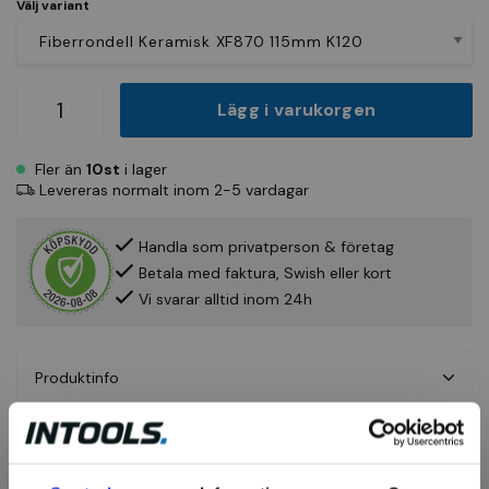
Välj variant
Lägg i varukorgen
Fler än
10st
i lager
Levereras normalt inom 2-5 vardagar
Handla som privatperson & företag
Betala med faktura, Swish eller kort
Vi svarar alltid inom 24h
Produktinfo
Fråga om produkt