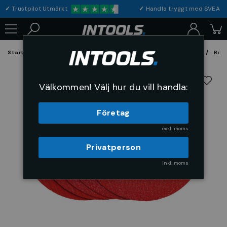
✓
Trustpilot Utmärkt
✓
Handla tryggt med S
Startsida
Förbrukning & Maskintillbehör
Fil, Slip och Borstar
Rond
Välkommen! Välj hur du vill handla:
Företag
exkl. moms
Privatperson
inkl. moms