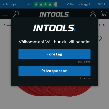
✓
Trustpilot Utmärkt
✓
Handla tryggt med S
Startsida
Förbrukning & Maskintillbehör
Fil, Slip och Borstar
Rond
Välkommen! Välj hur du vill handla:
Företag
exkl. moms
Privatperson
inkl. moms