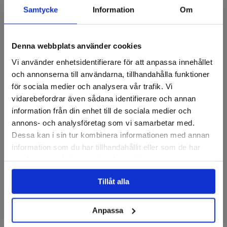
Samtycke
Information
Om
Recensioner
Denna webbplats använder cookies
Vi använder enhetsidentifierare för att anpassa innehållet
Fiberrondeller
och annonserna till användarna, tillhandahålla funktioner
för sociala medier och analysera vår trafik. Vi
vidarebefordrar även sådana identifierare och annan
information från din enhet till de sociala medier och
annons- och analysföretag som vi samarbetar med.
Dessa kan i sin tur kombinera informationen med annan
information som du har tillhandahållit eller som de har
samlat in när du har använt deras tjänster.
VSM
VSM
Tillåt alla
Fiberrondell Alu oxid A
Fiberrondell Keramisk
KF787
XF870
Anpassa
Finns i fler varianter
Finns i fler varianter