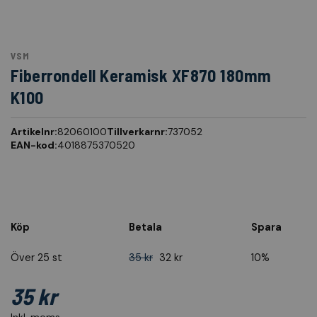
VSM
Fiberrondell Keramisk XF870 180mm
K100
Artikelnr:
82060100
Tillverkarnr:
737052
EAN-kod:
4018875370520
Köp
Betala
Spara
Över 25 st
35 kr
32 kr
10%
35 kr