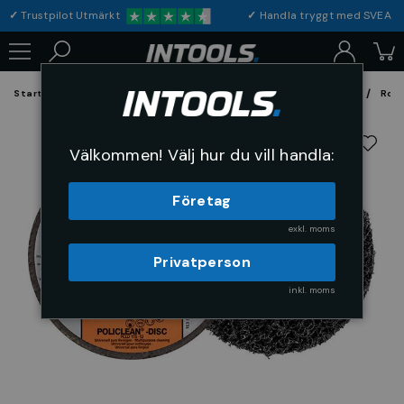
✓
Trustpilot Utmärkt
✓
Handla tryggt med S
Startsida
Förbrukning & Maskintillbehör
Fil, Slip och Borstar
Rond
Välkommen! Välj hur du vill handla:
Företag
exkl. moms
Privatperson
inkl. moms