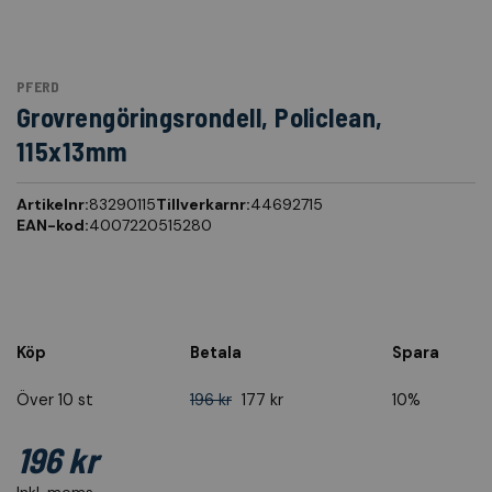
PFERD
Grovrengöringsrondell, Policlean,
115x13mm
Artikelnr:
83290115
Tillverkarnr:
44692715
EAN-kod:
4007220515280
Köp
Betala
Spara
Över 10 st
196 kr
177 kr
10%
196 kr