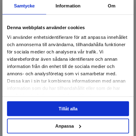
Samtycke
Information
Om
Recensioner
Denna webbplats använder cookies
Vi använder enhetsidentifierare för att anpassa innehållet
Grovrengöringsrondeller
och annonserna till användarna, tillhandahålla funktioner
för sociala medier och analysera vår trafik. Vi
vidarebefordrar även sådana identifierare och annan
information från din enhet till de sociala medier och
annons- och analysföretag som vi samarbetar med.
Dessa kan i sin tur kombinera informationen med annan
information som du har tillhandahållit eller som de har
samlat in när du har använt deras tjänster.
Tillåt alla
Grovrengörningsrondell,
Grovrengörningsrondell,
ROLOC 76,2mm xcrs röd
ROLOC 50,8mm crs svart
Anpassa