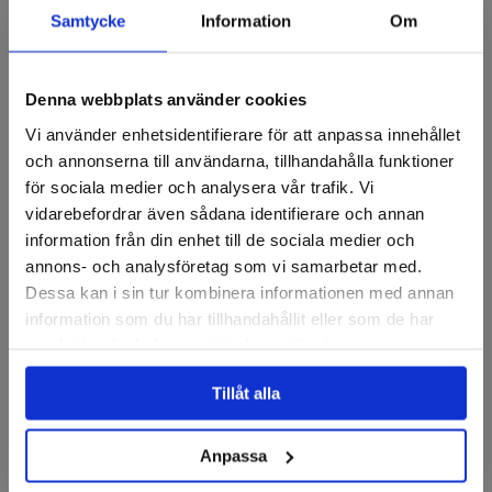
Samtycke
Information
Om
Recensioner
Denna webbplats använder cookies
Vi använder enhetsidentifierare för att anpassa innehållet
Grovrengöringsrondeller
och annonserna till användarna, tillhandahålla funktioner
för sociala medier och analysera vår trafik. Vi
vidarebefordrar även sådana identifierare och annan
information från din enhet till de sociala medier och
annons- och analysföretag som vi samarbetar med.
Dessa kan i sin tur kombinera informationen med annan
information som du har tillhandahållit eller som de har
samlat in när du har använt deras tjänster.
BGS
PFERD
Tillåt alla
Grovrengöringsrondellsats
Grovrengöringsrondell,
| Ø 65 + 105 mm
Policlean
Anpassa
Finns i fler varianter