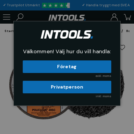
✓
Trustpilot Utmärkt
✓
Handla tryggt med S
Startsida
Förbrukning & Maskintillbehör
Fil, Slip och Borstar
Rond
Välkommen! Välj hur du vill handla:
Företag
exkl. moms
Privatperson
inkl. moms