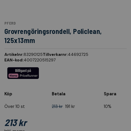
PFERD
Grovrengöringsrondell, Policlean,
125x13mm
Artikelnr:
83290125
Tillverkarnr:
44692725
EAN-kod:
4007220515297
Köp
Betala
Spara
Över 10 st
213 kr
191 kr
10%
213 kr