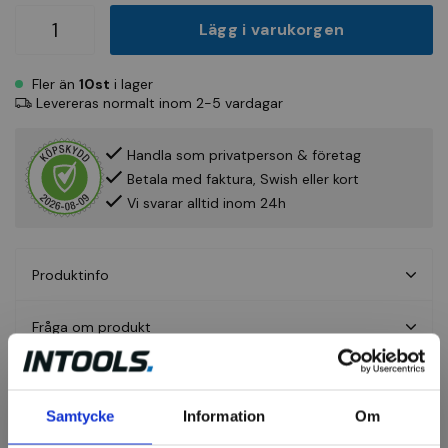
Lägg i varukorgen
Fler än
10st
i lager
Levereras normalt inom 2-5 vardagar
Handla som privatperson & företag
Betala med faktura, Swish eller kort
Vi svarar alltid inom 24h
Produktinfo
Fråga om produkt
Recensioner
Samtycke
Information
Om