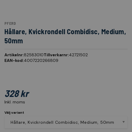
PFERD
Hållare, Kvickrondell Combidisc, Medium,
50mm
Artikelnr:
82583010
Tillverkarnr:
42721502
EAN-kod:
4007220266809
328 kr
Inkl. moms
Välj variant