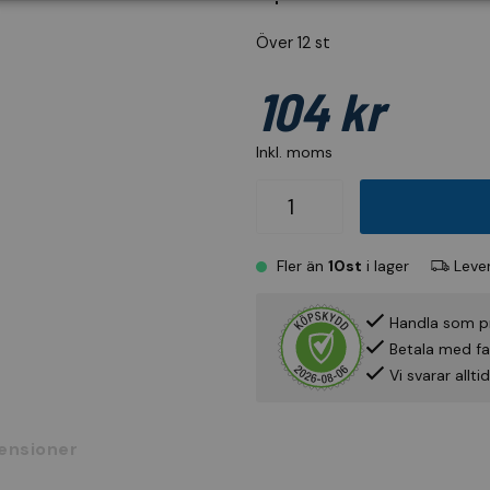
Över 12 st
104 kr
Inkl. moms
Fler än
10st
i lager
Lever
Handla som p
Betala med fak
Vi svarar allt
ensioner