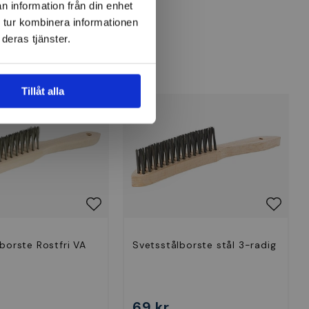
n information från din enhet
 tur kombinera informationen
deras tjänster.
Tillåt alla
borste Rostfri VA
Svetsstålborste stål 3-radig
69 kr