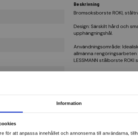
Beskrivning
Bromsoksborste ROKI, ståltrå
Design: Särskilt hård och s
upphängningshål.
Användningsområde: Idealisk
allmänna rengöringsarbeten o
LESSMANN stålborste ROKI s
Information
cookies
e för att anpassa innehållet och annonserna till användarna, tillh