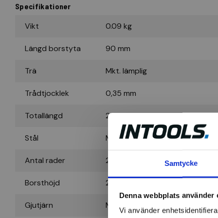
Specifikationer
Vikt
0.09 kg
Längd borstyta
90 mm
Trä
Mkt. lämplig
Trådtjocklek
0,35 mm
Totallängd
225 mm
Stål
Mkt. lämplig
Antal rader
2
Samtycke
Borsthöjd
22 mm
Denna webbplats använder 
Gjutjärn
Mkt. lämplig
Vi använder enhetsidentifierar