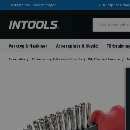
Kontakta oss
Vanliga frågor
✓
Trustpilot Utmä
Verktyg & Maskiner
Arbetsplats & Skydd
Förbrukning
Startsida
Förbrukning & Maskintillbehör
Fil, Slip och Borstar
B