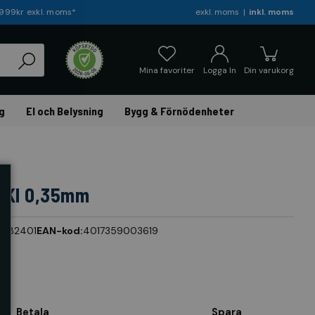
r 999kr exkl. moms*
exkl. moms
inkl. moms
Mina favoriter
Logga In
Din varukorg
g
El och Belysning
Bygg & Förnödenheter
OKI 0,35mm
r:
182401
EAN-kod:
4017359003619
Betala
Spara