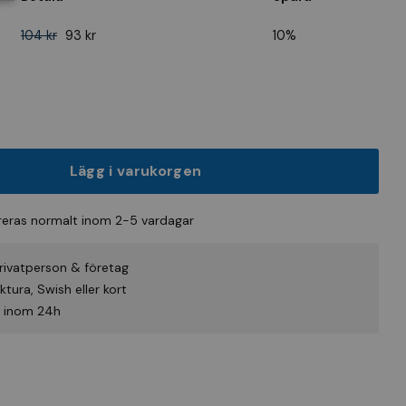
104 kr
93 kr
10%
Lägg i varukorgen
eras normalt inom 2-5 vardagar
rivatperson & företag
tura, Swish eller kort
id inom 24h