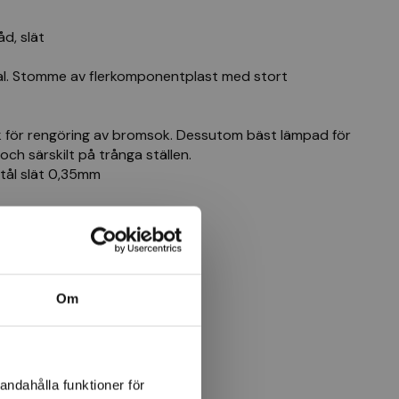
d, slät
mal. Stomme av flerkomponentplast med stort
 för rengöring av bromsok. Dessutom bäst lämpad för
ch särskilt på trånga ställen.
tål slät 0,35mm
Om
andahålla funktioner för