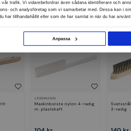
vår trafik. Vi vidarebefordrar även sådana identifierare och anna
nnons- och analysföretag som vi samarbetar med. Dessa kan i sin
har tillhandahållit eller som de har samlat in när du har använt 
Handborstar
Anpassa
LESSMANN
tfr
Maskinborste nylon 4-radig
Svetsstål
m. plastskaft
3-radig
104 kr
140 kr