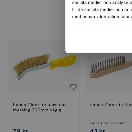
sociala medier och analysera 
till de sociala medier och a
med annan information som du 
Handstålborste universal
Handstålborste Ros
mässing 260mm vågig
Finns i fler varianter
79 kr
43 kr