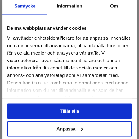
Samtycke
Information
Om
Recensioner
Denna webbplats använder cookies
Vi använder enhetsidentifierare för att anpassa innehållet
Kvickrondeller
och annonserna till användarna, tillhandahålla funktioner
för sociala medier och analysera vår trafik. Vi
vidarebefordrar även sådana identifierare och annan
information från din enhet till de sociala medier och
annons- och analysföretag som vi samarbetar med.
Dessa kan i sin tur kombinera informationen med annan
information som du har tillhandahållit eller som de har
samlat in när du har använt deras tjänster.
PFERD
PFERD
Tillåt alla
Kvickrondell, Combidisc,
Kvickrondell, Combidisc,
Alu oxid A Flex, 50mm
Alu oxid A Forte, 50mm
Anpassa
Finns i fler varianter
Finns i fler varianter