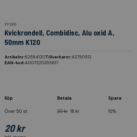
PFERD
Kvickrondell, Combidisc, Alu oxid A,
50mm K120
Artikelnr:
82584120
Tillverkarnr:
42750512
EAN-kod:
4007220355817
Köp
Betala
Spara
Över 50 st
20 kr
18 kr
10%
20 kr