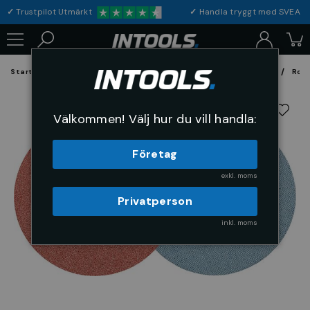
✓
Trustpilot Utmärkt
✓
Handla tryggt med S
Startsida
Förbrukning & Maskintillbehör
Fil, Slip och Borstar
Rond
Välkommen! Välj hur du vill handla:
Företag
exkl. moms
Privatperson
inkl. moms