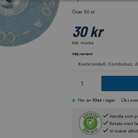
Över 50 st
30 kr
Inkl. moms
Välj variant
Fler än
10st
i lager
Lever
Handla som p
Betala med fak
Vi svarar allt