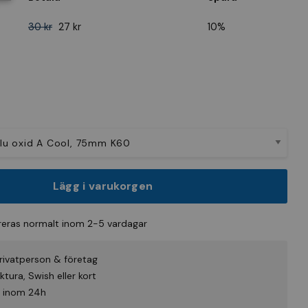
30 kr
27 kr
10%
Lägg i varukorgen
eras normalt inom 2-5 vardagar
rivatperson & företag
tura, Swish eller kort
id inom 24h