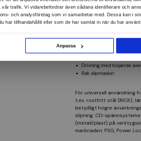
Skärpning
vår trafik. Vi vidarebefordrar även sådana identifierare och anna
Bearbetning av svets
nnons- och analysföretag som vi samarbetar med. Dessa kan i sin
Finslipning i olika stadier
har tillhandahållit eller som de har samlat in när du har använt 
Typer av drivenhet
Anpassa
Vinkelslipmaskin
Vinkelslipmaskin med ack
Drivning med böjande axe
Rak slipmaskin
För universell användning fr
t.ex. rostfritt stål (INOX), l
betydligt högre avverknings
slipning. CD-spännsystemet
(metall/plast) på verktygs
marknaden: PSG, Power Lock