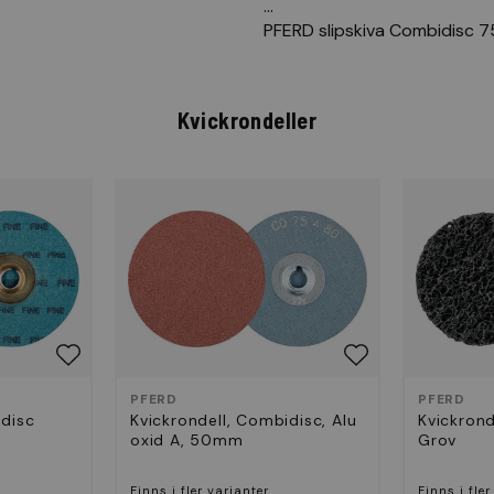
...
PFERD slipskiva Combidisc
Kvickrondeller
PFERD
PFERD
idisc
Kvickrondell, Combidisc, Alu
Kvickrond
oxid A, 50mm
Grov
Finns i fler varianter
Finns i fler