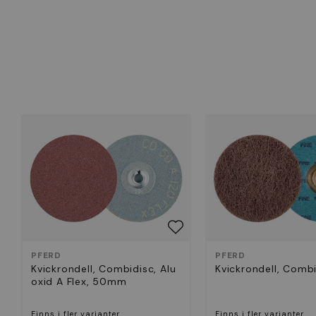
PFERD
PFERD
Kvickrondell, Combidisc, Alu
Kvickrondell, Comb
oxid A Flex, 50mm
Finns i fler varianter
Finns i fler varianter