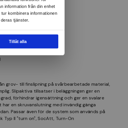
n information från din enhet
 tur kombinera informationen
deras tjänster.
er:
Tillåt alla
umulator
l
ån grov- till finslipning på svårbearbetade material,
ämplig. Slipaktiva tillsatser i beläggningen ger en
grad, förhindrar igensättning och ger en svalare
 har en skruvanslutning med invändig gänga
sidan. Passar även för de system som används på
 Typ II "turn on", SocAtt, Turn-On