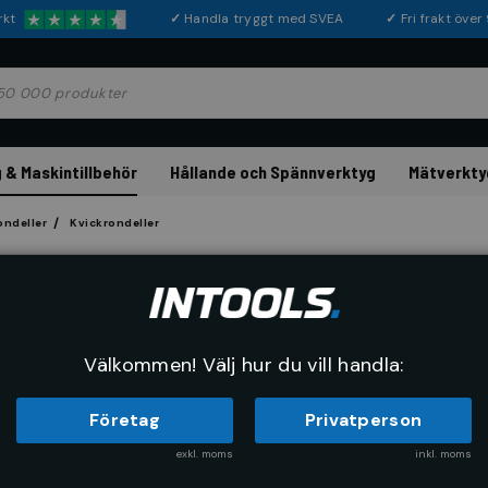
rkt
✓
Handla tryggt med SVEA
✓
Fri frakt öve
 & Maskintillbehör
Hållande och Spännverktyg
Mätverkty
ondeller
Kvickrondeller
PFERD
Kvickrondell, Com
Artikelnr:
82550060
Tillverkarn
Välkommen! Välj hur du vill handla:
Företag
Privatperson
exkl. moms
inkl. moms
Köp