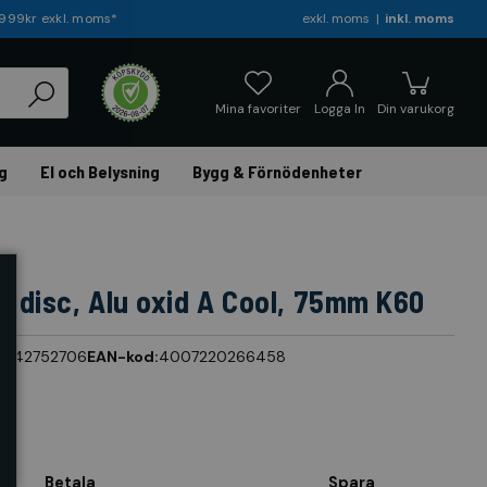
r 999kr exkl. moms*
exkl. moms
inkl. moms
Mina favoriter
Logga In
Din varukorg
g
El och Belysning
Bygg & Förnödenheter
bidisc, Alu oxid A Cool, 75mm K60
r:
42752706
EAN-kod:
4007220266458
Betala
Spara