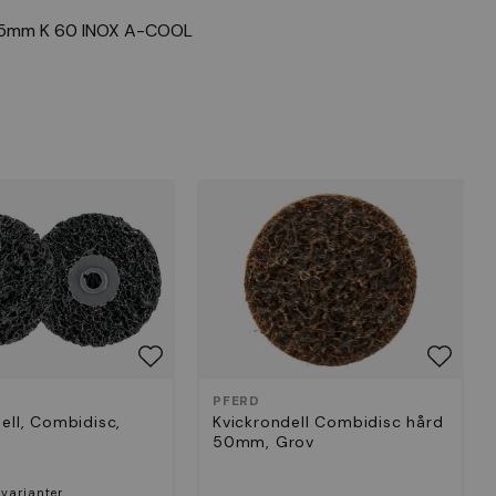
 75mm K 60 INOX A-COOL
PFERD
ell, Combidisc,
Kvickrondell Combidisc hård
50mm, Grov
 varianter