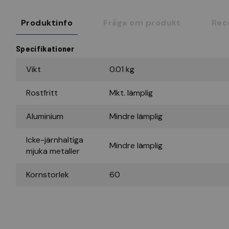
Produktinfo
Fråga om produkt
Rec
Specifikationer
Vikt
0.01 kg
Rostfritt
Mkt. lämplig
Aluminium
Mindre lämplig
Icke-järnhaltiga
Mindre lämplig
mjuka metaller
Kornstorlek
60