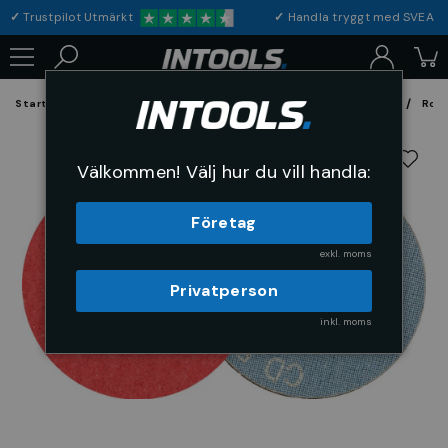
✓
Trustpilot Utmärkt
✓
Handla tryggt med S
Startsida
Förbrukning & Maskintillbehör
Fil, Slip och Borstar
Rond
Välkommen! Välj hur du vill handla:
Företag
exkl. moms
Privatperson
inkl. moms