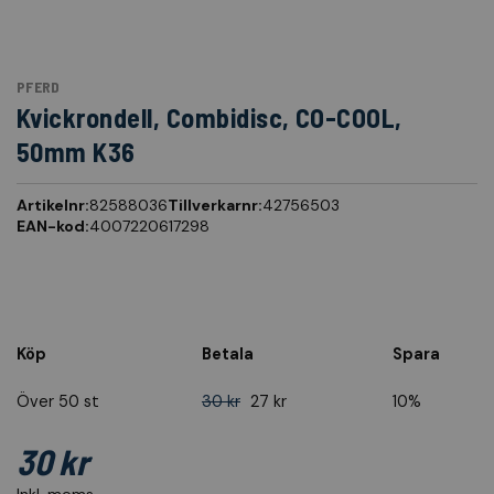
PFERD
Kvickrondell, Combidisc, CO-COOL,
50mm K36
Artikelnr:
82588036
Tillverkarnr:
42756503
EAN-kod:
4007220617298
Köp
Betala
Spara
Över 50 st
30 kr
27 kr
10%
30 kr