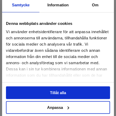
Samtycke
Information
Om
Recensioner
Denna webbplats använder cookies
Vi använder enhetsidentifierare för att anpassa innehållet
Kvickrondeller
och annonserna till användarna, tillhandahålla funktioner
för sociala medier och analysera vår trafik. Vi
vidarebefordrar även sådana identifierare och annan
information från din enhet till de sociala medier och
annons- och analysföretag som vi samarbetar med.
Dessa kan i sin tur kombinera informationen med annan
information som du har tillhandahållit eller som de har
samlat in när du har använt deras tjänster.
PFERD
PFERD
Tillåt alla
Kvickrondell, Combidisc,
Kvickrondell, Combidisc,
Alu oxid A Forte, 75mm
CO-COOL, 50mm
Anpassa
Finns i fler varianter
Finns i fler varianter