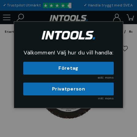
✓
Trustpilot Utmärkt
✓
Handla tryggt med S
Startsida
Förbrukning & Maskintillbehör
Fil, Slip och Borstar
Rond
Välkommen! Välj hur du vill handla:
Företag
exkl. moms
Privatperson
inkl. moms