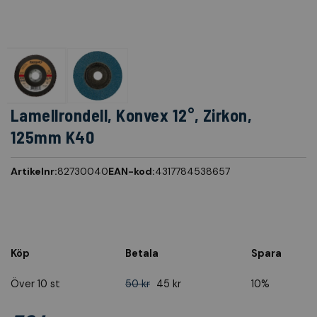
Lamellrondell, Konvex 12°, Zirkon,
125mm K40
Artikelnr:
82730040
EAN-kod:
4317784538657
Köp
Betala
Spara
Över 10 st
50 kr
45 kr
10%