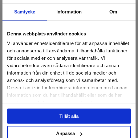
Fråga om produkt
Samtycke
Information
Om
Recensioner
Denna webbplats använder cookies
Vi använder enhetsidentifierare för att anpassa innehållet
Lamellrondeller
och annonserna till användarna, tillhandahålla funktioner
för sociala medier och analysera vår trafik. Vi
vidarebefordrar även sådana identifierare och annan
information från din enhet till de sociala medier och
annons- och analysföretag som vi samarbetar med.
Dessa kan i sin tur kombinera informationen med annan
information som du har tillhandahållit eller som de har
samlat in när du har använt deras tjänster.
Tillåt alla
PFERD
KLINGSPOR
Lamellrondell, Rak, Polifan,
Lamellrondell SMT 975-SP
SG Zirkon, 115mm
125mm, M14 K80
Anpassa