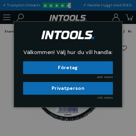
✓
Trustpilot Utmärkt
✓
Handla tryggt med S
Startsida
Förbrukning & Maskintillbehör
Fil, Slip och Borstar
Rond
Välkommen! Välj hur du vill handla:
Företag
exkl. moms
Privatperson
inkl. moms