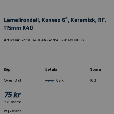
Lamellrondell, Konvex 6°, Keramisk, RF,
115mm K40
Artikelnr:
82780040
EAN-kod:
4317784509688
Köp
Betala
Spara
Över 10 st
75 kr
68 kr
10%
75 kr
Inkl. moms
Välj variant