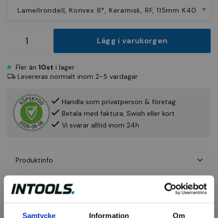
Lägg i varukorgen
Fler än
10st
i lager
Levereras normalt inom 2-5 vardagar
Handla som privatperson & företag
Betala med faktura, Swish eller kort
Vi svarar alltid inom 24h
Produktinfo
Fråga om produkt
Recensioner
Samtycke
Information
Om