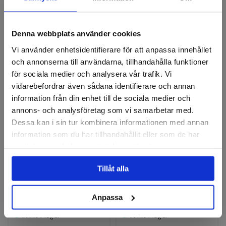
Denna webbplats använder cookies
Lamellrondeller
Vi använder enhetsidentifierare för att anpassa innehållet
och annonserna till användarna, tillhandahålla funktioner
för sociala medier och analysera vår trafik. Vi
vidarebefordrar även sådana identifierare och annan
information från din enhet till de sociala medier och
annons- och analysföretag som vi samarbetar med.
Dessa kan i sin tur kombinera informationen med annan
information som du har tillhandahållit eller som de har
samlat in när du har använt deras tjänster.
PFERD
PFERD
Lamellrondell, Konvex,
Lamellrondell, Konvex,
Polifan, SG A 115mm A120
Polifan, SGP Zirkon Strong,
Tillåt alla
125mm
Finns i fler varianter
Finns i fler varianter
Anpassa
61 kr
141 kr
Finns i lager
Finns i lager