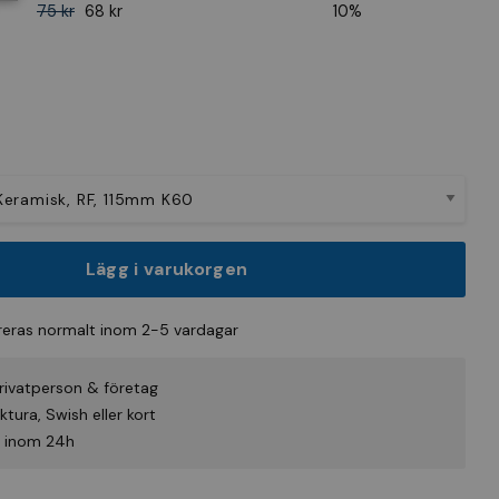
75 kr
68 kr
10%
Lägg i varukorgen
eras normalt inom 2-5 vardagar
rivatperson & företag
tura, Swish eller kort
id inom 24h