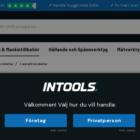
rkt
✓
Handla tryggt med SVEA
✓
Fri frakt öve
 & Maskintillbehör
Hållande och Spännverktyg
Mätverkty
ondeller
Lamellrondeller
Lamellrondell, Ko
Artikelnr:
82780060
EAN-kod:
4
Välkommen! Välj hur du vill handla:
Företag
Privatperson
Köp
exkl. moms
inkl. moms