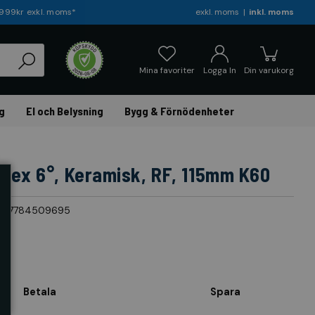
r 999kr exkl. moms*
exkl. moms
inkl. moms
Mina favoriter
Logga In
Din varukorg
g
El och Belysning
Bygg & Förnödenheter
nvex 6°, Keramisk, RF, 115mm K60
317784509695
Betala
Spara