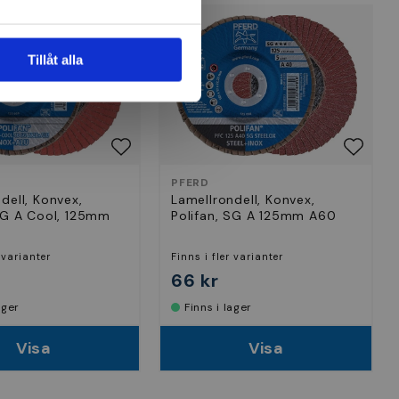
Tillåt alla
PFERD
dell, Konvex,
Lamellrondell, Konvex,
 SG A Cool, 125mm
Polifan, SG A 125mm A60
 varianter
Finns i fler varianter
66 kr
lager
Finns i lager
Visa
Visa