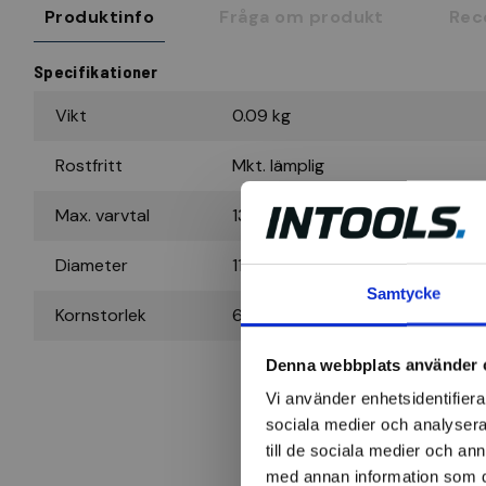
Produktinfo
Fråga om produkt
Rec
Specifikationer
Vikt
0.09 kg
Rostfritt
Mkt. lämplig
Max. varvtal
13300 r/min
Diameter
115 mm
Samtycke
Kornstorlek
60
Denna webbplats använder 
Vi använder enhetsidentifierar
sociala medier och analysera 
till de sociala medier och a
med annan information som du 