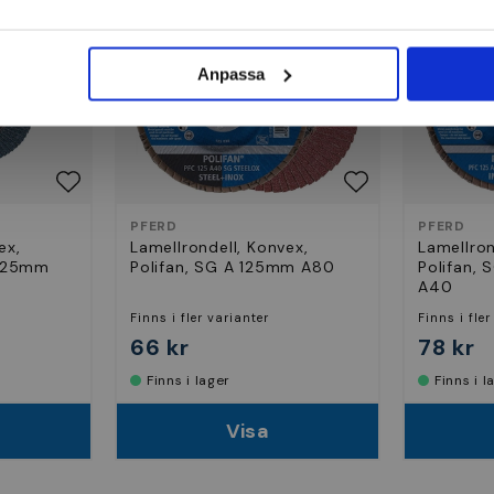
Anpassa
PFERD
PFERD
ex,
Lamellrondell, Konvex,
Lamellron
 125mm
Polifan, SG A 125mm A80
Polifan,
A40
Finns i fler varianter
Finns i fler
66 kr
78 kr
Finns i lager
Finns i 
Visa