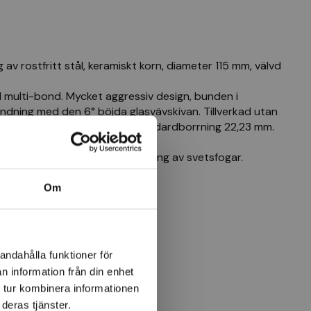
 av rostfritt stål, keramiskt korn, diameter 115 mm, välvd
 multi-bond. Mycket aggressiv design, bunden i
indning med den 6° böjda glasvävskivan. Tillverkad utan
ehåller järn, svavel och klor. Standardborrning 22,23 mm.
för kantslipning och bearbetning av svetsfogar.
der böjd 115 mm K 60 - (INOX)
Om
andahålla funktioner för
n information från din enhet
 tur kombinera informationen
deras tjänster.