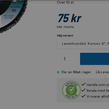
Över 10 st
75 kr
Inkl. moms
Välj variant
Fler än
10st
i lager
Lever
Handla som p
Betala med fak
Vi svarar allt