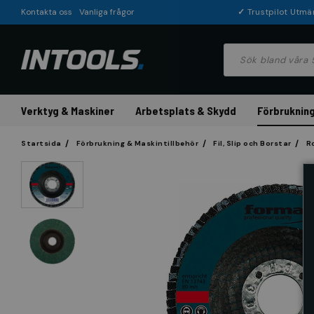
Kontakta oss
Vanliga frågor
✓
Trustpilot Utmä
Verktyg & Maskiner
Arbetsplats & Skydd
Förbrukning
Startsida
Förbrukning & Maskintillbehör
Fil, Slip och Borstar
R