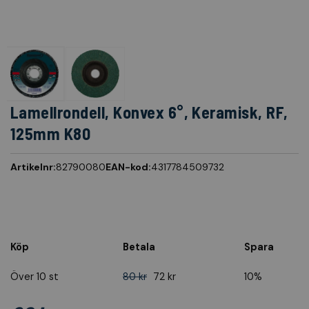
Lamellrondell, Konvex 6°, Keramisk, RF,
125mm K80
Artikelnr:
82790080
EAN-kod:
4317784509732
Köp
Betala
Spara
Över 10 st
80 kr
72 kr
10%