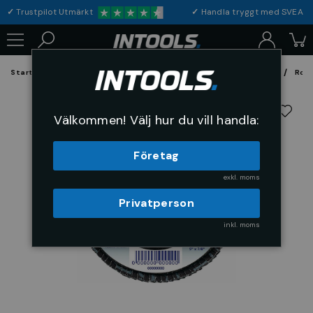
✓
Trustpilot Utmärkt
✓
Handla tryggt med S
Startsida
Förbrukning & Maskintillbehör
Fil, Slip och Borstar
Rond
Välkommen! Välj hur du vill handla:
Företag
exkl. moms
Privatperson
inkl. moms