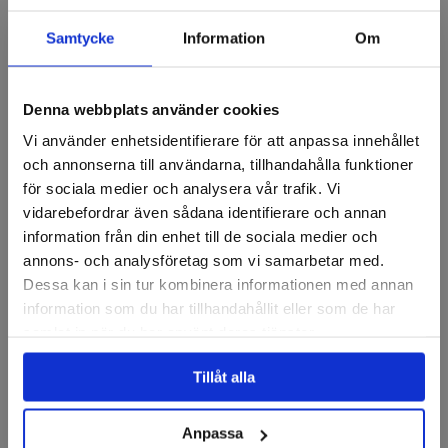
Fråga om produkt
Samtycke
Information
Om
Recensioner
Denna webbplats använder cookies
Vi använder enhetsidentifierare för att anpassa innehållet
Lamellrondeller
och annonserna till användarna, tillhandahålla funktioner
för sociala medier och analysera vår trafik. Vi
vidarebefordrar även sådana identifierare och annan
information från din enhet till de sociala medier och
annons- och analysföretag som vi samarbetar med.
Dessa kan i sin tur kombinera informationen med annan
information som du har tillhandahållit eller som de har
samlat in när du har använt deras tjänster.
Tillåt alla
PFERD
PFERD
Lamellrondell, Konvex,
Lamellrondell, Rak, Polifan,
Polifan, SGP Zirkon Strong,
SG A Cool, 115mm A40
115mm
Anpassa