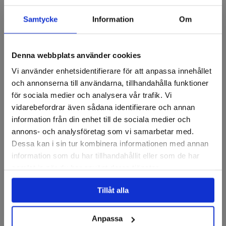
Fråga om produkt
Samtycke
Information
Om
Recensioner
Denna webbplats använder cookies
Vi använder enhetsidentifierare för att anpassa innehållet
Lamellrondeller
och annonserna till användarna, tillhandahålla funktioner
för sociala medier och analysera vår trafik. Vi
vidarebefordrar även sådana identifierare och annan
information från din enhet till de sociala medier och
annons- och analysföretag som vi samarbetar med.
Dessa kan i sin tur kombinera informationen med annan
information som du har tillhandahållit eller som de har
samlat in när du har använt deras tjänster.
Tillåt alla
KLINGSPOR
Lamellrondell, Konvex 12°,
Lamellrondell SMT 850
Zirkon, 125mm
125mm
Anpassa