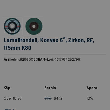
Lamellrondell, Konvex 6°, Zirkon, RF,
115mm K80
Artikelnr:
82860080
EAN-kod:
4317784282796
Köp
Betala
Spara
Över 10 st
71 kr
64 kr
10%