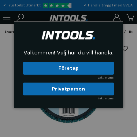
✓
Trustpilot Utmärkt
✓
Handla tryggt med S
Startsida
Förbrukning & Maskintillbehör
Fil, Slip och Borstar
Rond
Välkommen! Välj hur du vill handla:
Företag
exkl. moms
Privatperson
inkl. moms