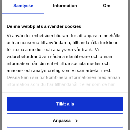
Samtycke
Information
Om
Recensioner
Denna webbplats använder cookies
Vi använder enhetsidentifierare för att anpassa innehållet
Lamellrondeller
och annonserna till användarna, tillhandahålla funktioner
för sociala medier och analysera vår trafik. Vi
vidarebefordrar även sådana identifierare och annan
information från din enhet till de sociala medier och
annons- och analysföretag som vi samarbetar med.
Dessa kan i sin tur kombinera informationen med annan
information som du har tillhandahållit eller som de har
samlat in när du har använt deras tjänster.
PFERD
Tillåt alla
Lamellrondell, Konvex 6°,
Lamellrondell, Konvex,
Keramisk, RF, 125mm
Polifan, SG A Cool, 125mm
A60
Anpassa
Finns i fler varianter
Finns i fler varianter