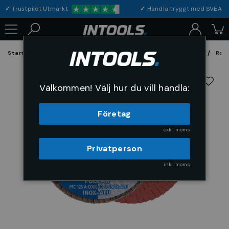
✓
Trustpilot Utmärkt
✓
Handla tryggt med S
Startsida
Förbrukning & Maskintillbehör
Fil, Slip och Borstar
Rond
Välkommen! Välj hur du vill handla:
Företag
exkl. moms
Privatperson
inkl. moms