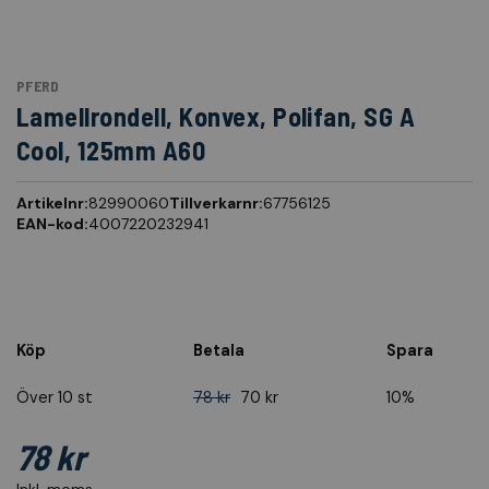
PFERD
Lamellrondell, Konvex, Polifan, SG A
Cool, 125mm A60
Artikelnr:
82990060
Tillverkarnr:
67756125
EAN-kod:
4007220232941
Köp
Betala
Spara
Över 10 st
78 kr
70 kr
10%
78 kr