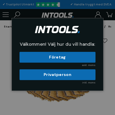
✓
Trustpilot Utmärkt
✓
Handla tryggt med S
Startsida
Förbrukning & Maskintillbehör
Fil, Slip och Borstar
Rond
Välkommen! Välj hur du vill handla:
Företag
exkl. moms
Privatperson
inkl. moms