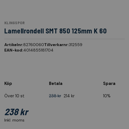
KLINGSPOR
Lamellrondell SMT 850 125mm K 60
Artikelnr:
82760060
Tillverkarnr:
312559
EAN-kod:
4014855181704
Köp
Betala
Spara
Över 10 st
238 kr
214 kr
10%
238 kr
Inkl. moms