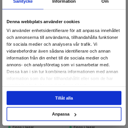
Recensioner
Samtycke
Information
Om
Denna webbplats använder cookies
Lamellrondeller
Vi använder enhetsidentifierare för att anpassa innehållet
och annonserna till användarna, tillhandahålla funktioner
för sociala medier och analysera vår trafik. Vi
vidarebefordrar även sådana identifierare och annan
information från din enhet till de sociala medier och
annons- och analysföretag som vi samarbetar med.
Dessa kan i sin tur kombinera informationen med annan
information som du har tillhandahållit eller som de har
samlat in när du har använt deras tjänster.
Lamellrondell, Konvex 6°,
Lamellrondell, Konvex 6°,
Tillåt alla
Keramisk, RF, 125mm
Zirkon, 180mm
Finns i fler varianter
Finns i fler varianter
Anpassa
80 kr
119 kr
Finns i lager
Finns i lager