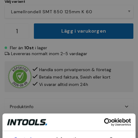
Välj variant
Lägg i varukorgen
Fler än
10st
i lager
Levereras normalt inom 2-5 vardagar
Handla som privatperson & företag
Betala med faktura, Swish eller kort
Vi svarar alltid inom 24h
Produktinfo
Fråga om produkt