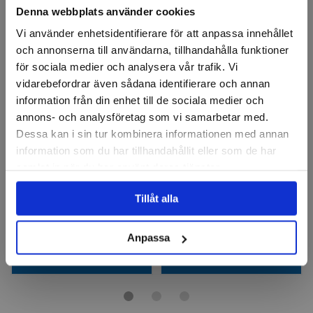
Denna webbplats använder cookies
--24%
-11%
Vi använder enhetsidentifierare för att anpassa innehållet
och annonserna till användarna, tillhandahålla funktioner
för sociala medier och analysera vår trafik. Vi
vidarebefordrar även sådana identifierare och annan
information från din enhet till de sociala medier och
annons- och analysföretag som vi samarbetar med.
Dessa kan i sin tur kombinera informationen med annan
ATARA
BGS
Sadelstol Jockey
Verkstadsbarstol
information som du har tillhandahållit eller som de har
samlat in när du har använt deras tjänster.
Finns i fler varianter
Tillåt alla
3 498 kr
849 kr
2 811 kr
954 kr
Finns i lager
Finns i lager
Anpassa
Visa
Köp