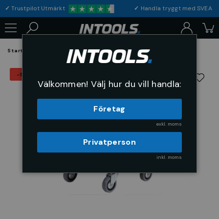
✓
Trustpilot Utmärkt
✓
Handla tryggt med S
Startsida
Arbetsplats & Skydd
Arbetsplats
Åkstolar
-5%
Välkommen! Välj hur du vill handla:
Företag
exkl. moms
Privatperson
inkl. moms