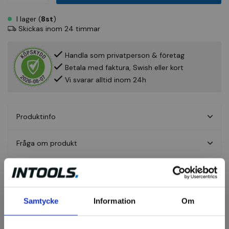
I lager (
8st
)
Skickas inom 24 timmar
Handla som privatperson & företag
Betala med faktura, Swish eller kort
Vi svarar alltid inom 24h
Produktinfo
Fråga om produkt
Recensioner
Samtycke
Information
Om
Åkstolar