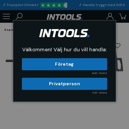
✓
Trustpilot Utmärkt
✓
Handla tryggt med S
Startsida
El och Belysning
Bygg-El
Grenuttag
Välkommen! Välj hur du vill handla:
Företag
exkl. moms
Privatperson
inkl. moms