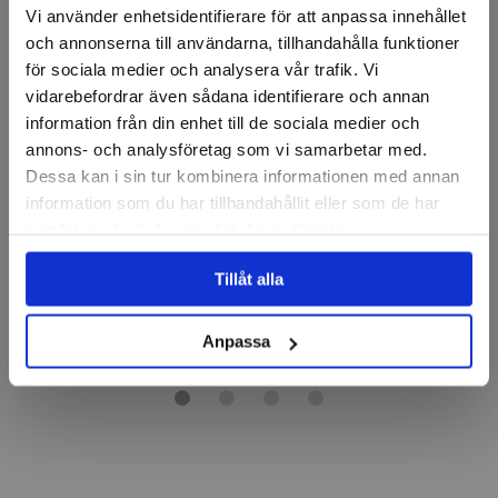
Vi använder enhetsidentifierare för att anpassa innehållet
och annonserna till användarna, tillhandahålla funktioner
för sociala medier och analysera vår trafik. Vi
vidarebefordrar även sådana identifierare och annan
information från din enhet till de sociala medier och
BRENNENSTUHL
BRENNENSTUHL
annons- och analysföretag som vi samarbetar med.
Premium-Line Grenuttag
Premium-Line Grenuttag
Dessa kan i sin tur kombinera informationen med annan
6-vägs, 2st USB, 3m
10-vägs 3m
information som du har tillhandahållit eller som de har
samlat in när du har använt deras tjänster.
546 kr
316 kr
Tillåt alla
Finns i lager
Finns i lager
Köp
Köp
Anpassa