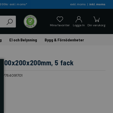
r 999kr exkl. moms*
exkl. moms
inkl. moms
Mina favoriter
Logga In
Din varukorg
g
El och Belysning
Bygg & Förnödenheter
l 600x200x200mm, 5 fack
317784091701