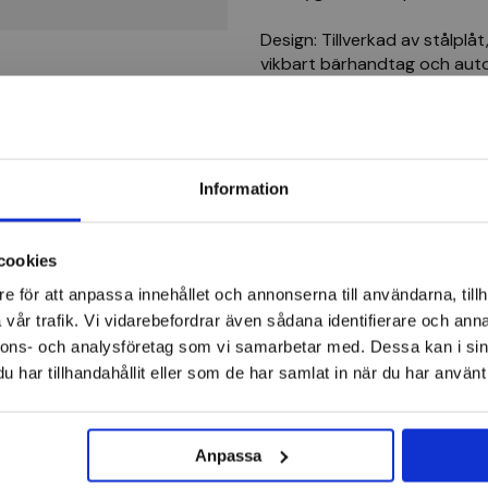
Design: Tillverkad av stålpl
vikbart bärhandtag och aut
drar upp bärhandtaget. Kan fä
med hänglås (ingår ej).
FORMAT Verktygslåda stål
Information
Verktygslådor
cookies
e för att anpassa innehållet och annonserna till användarna, tillh
vår trafik. Vi vidarebefordrar även sådana identifierare och anna
nnons- och analysföretag som vi samarbetar med. Dessa kan i sin
har tillhandahållit eller som de har samlat in när du har använt 
Anpassa