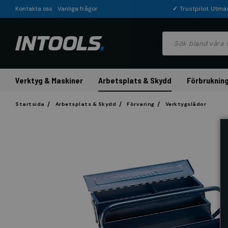
Kontakta oss
Vanliga frågor
✓
Trustpilot Utmä
Verktyg & Maskiner
Arbetsplats & Skydd
Förbrukning
Startsida
Arbetsplats & Skydd
Förvaring
Verktygslådor