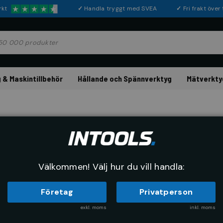
rkt
✓
Handla tryggt med SVEA
✓
Fri frakt öve
 & Maskintillbehör
Hållande och Spännverktyg
Mätverkty
Verktygslåda Stå
Artikelnr:
73580600
EAN-kod:
4
Välkommen! Välj hur du vill handla:
Företag
Privatperson
948 kr
exkl. moms
inkl. moms