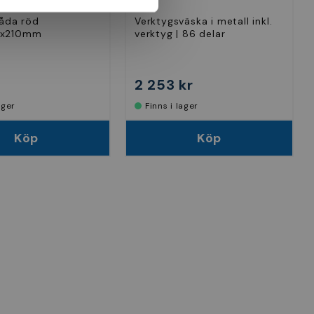
BGS
låda röd
Verktygsväska i metall inkl.
5x210mm
verktyg | 86 delar
2 253 kr
lager
Finns i lager
Köp
Köp