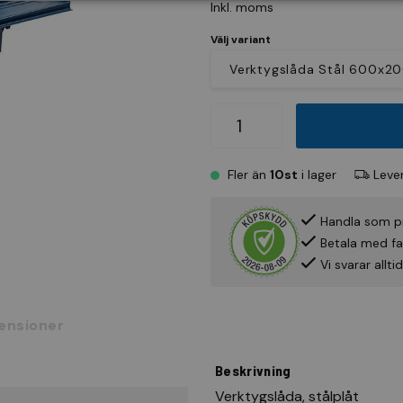
Inkl. moms
Välj variant
Fler än
10st
i lager
Lever
Handla som p
Betala med fak
Vi svarar allt
ensioner
Beskrivning
Verktygslåda, stålplåt