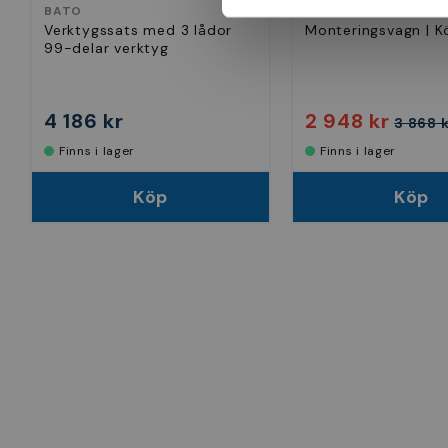
BATO
BGS
Verktygssats med 3 lådor
Monteringsvagn | K
99-delar verktyg
4 186 kr
2 948 kr
3 868 
Finns i lager
Finns i lager
Köp
Köp