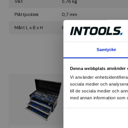
Vikt
5.76 kg
Plåttjocklek
0,7 mm
Mått L x B x H
600 x 200 x 200 mm
Samtycke
Denna webbplats använder 
Vi använder enhetsidentifierar
-24%
sociala medier och analysera 
till de sociala medier och a
med annan information som du 