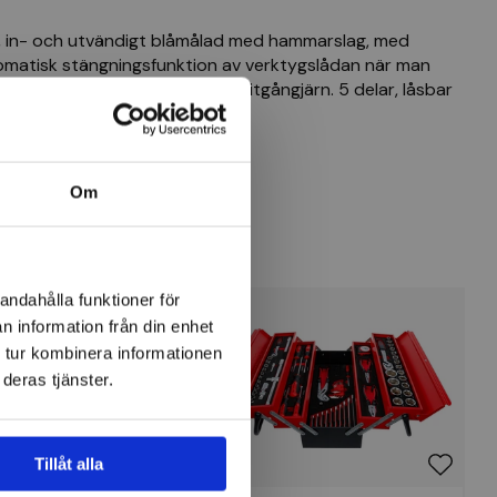
åt, in- och utvändigt blåmålad med hammarslag, med
omatisk stängningsfunktion av verktygslådan när man
llas ut med hjälp av kraftiga nitgångjärn. 5 delar, låsbar
plåt 600x200x200mm 5-styck.
Om
andahålla funktioner för
n information från din enhet
 tur kombinera informationen
deras tjänster.
Tillåt alla