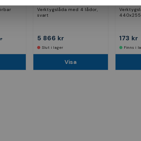
BATO
örbar
Verktygslåda med 4 lådor,
Verktygs
svart
440x25
5 866 kr
173 kr
kr
Slut i lager
Finns i 
Visa