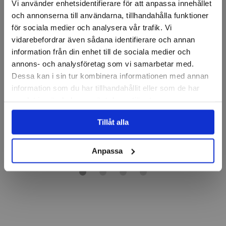
Vi använder enhetsidentifierare för att anpassa innehållet
och annonserna till användarna, tillhandahålla funktioner
för sociala medier och analysera vår trafik. Vi
vidarebefordrar även sådana identifierare och annan
information från din enhet till de sociala medier och
WERA
annons- och analysföretag som vi samarbetar med.
Verktygsväska
Verktygsväska nylon
355x155x330mm
430x220x290
Dessa kan i sin tur kombinera informationen med annan
information som du har tillhandahållit eller som de har
samlat in när du har använt deras tjänster.
1 686 kr
749 kr
Tillåt alla
Finns i lager
Finns i lager
Köp
Köp
Anpassa