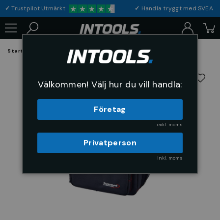
✓
Trustpilot Utmärkt
✓
Handla tryggt med S
Startsida
Arbetsplats & Skydd
Förvaring
Verktygsväskor
Välkommen! Välj hur du vill handla:
Företag
exkl. moms
Privatperson
inkl. moms