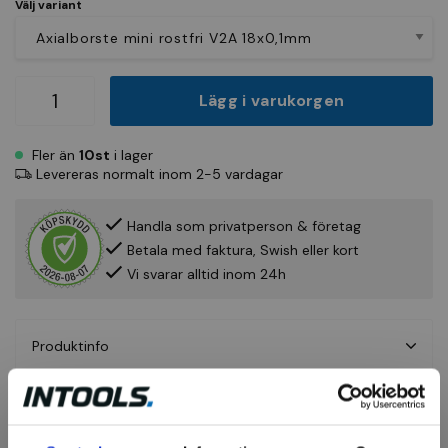
Välj variant
Lägg i varukorgen
Fler än
10st
i lager
Levereras normalt inom 2-5 vardagar
Handla som privatperson & företag
Betala med faktura, Swish eller kort
Vi svarar alltid inom 24h
Produktinfo
Fråga om produkt