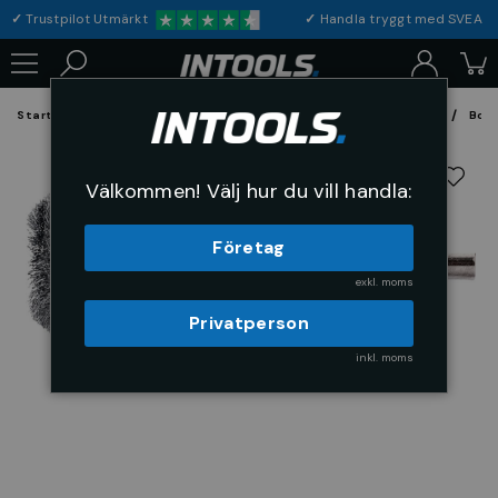
✓
Trustpilot Utmärkt
✓
Handla tryggt med S
Startsida
Förbrukning & Maskintillbehör
Fil, Slip och Borstar
Bors
Välkommen! Välj hur du vill handla:
Företag
exkl. moms
Privatperson
inkl. moms