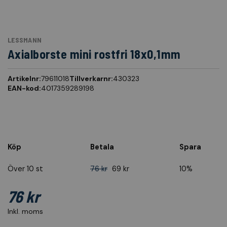
LESSMANN
Axialborste mini rostfri 18x0,1mm
Artikelnr:
79611018
Tillverkarnr:
430323
EAN-kod:
4017359289198
Köp
Betala
Spara
Över 10 st
76 kr
69 kr
10%
76 kr
Inkl. moms