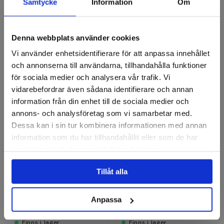
Recensioner
Samtycke
Information
Om
Denna webbplats använder cookies
Axialborstar
Vi använder enhetsidentifierare för att anpassa innehållet
och annonserna till användarna, tillhandahålla funktioner
för sociala medier och analysera vår trafik. Vi
vidarebefordrar även sådana identifierare och annan
information från din enhet till de sociala medier och
annons- och analysföretag som vi samarbetar med.
Dessa kan i sin tur kombinera informationen med annan
information som du har tillhandahållit eller som de har
samlat in när du har använt deras tjänster.
LESSMANN
LESSMANN
Axialborste mini stål
Axialborste rostfri V2A M14
Tillåt alla
65x0,35mm tvinnad
Finns i fler varianter
Anpassa
64 kr
358 kr
Finns i lager
Finns i lager