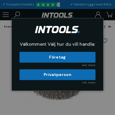
✓
Trustpilot Utmärkt
✓
Handla tryggt med S
Startsida
Förbrukning & Maskintillbehör
Fil, Slip och Borstar
Bors
Välkommen! Välj hur du vill handla:
Företag
exkl. moms
Privatperson
inkl. moms