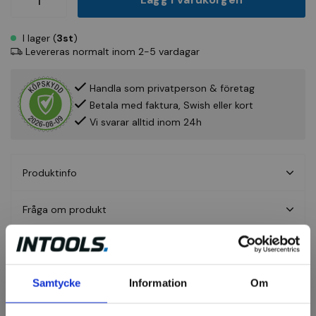
I lager (
3st
)
Levereras normalt inom 2-5 vardagar
Handla som privatperson & företag
Betala med faktura, Swish eller kort
Vi svarar alltid inom 24h
Produktinfo
Fråga om produkt
Recensioner
Samtycke
Information
Om
Axialborstar