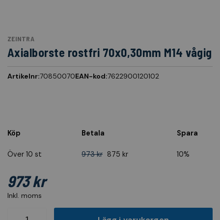
ZEINTRA
Axialborste rostfri 70x0,30mm M14 vågig
Artikelnr:
70850070
EAN-kod:
7622900120102
Köp
Betala
Spara
Över 10 st
973 kr
875 kr
10%
973 kr
Inkl. moms
Lägg i varukorgen