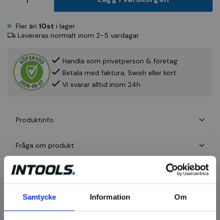
Fler än
10st
i lager
Levereras normalt inom 2-5 vardagar
Handla som privatperson & företag
Betala med faktura, Swish eller kort
Vi svarar alltid inom 24h
Produktinfo
Fråga om produkt
Recensioner
Samtycke
Information
Om
Brynen