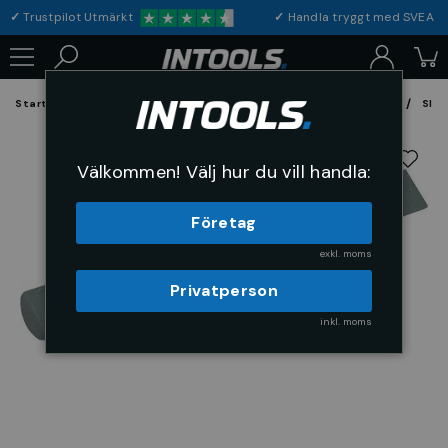
✓
Trustpilot Utmärkt
✓
Handla tryggt med S
Startsida
Förbrukning & Maskintillbehör
Fil, Slip och Borstar
Slip
Välkommen! Välj hur du vill handla:
Företag
exkl. moms
Privatperson
inkl. moms