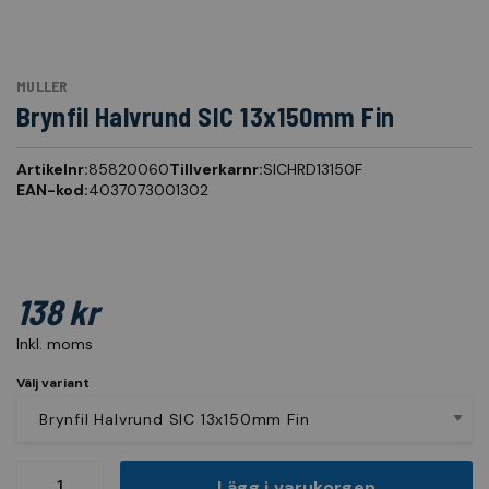
MULLER
Brynfil Halvrund SIC 13x150mm Fin
Artikelnr:
85820060
Tillverkarnr:
SICHRD13150F
EAN-kod:
4037073001302
138 kr
Inkl. moms
Välj variant
Lägg i varukorgen