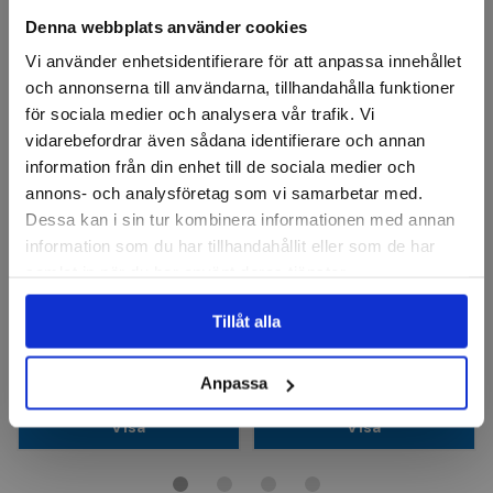
Denna webbplats använder cookies
Vi använder enhetsidentifierare för att anpassa innehållet
och annonserna till användarna, tillhandahålla funktioner
för sociala medier och analysera vår trafik. Vi
vidarebefordrar även sådana identifierare och annan
information från din enhet till de sociala medier och
annons- och analysföretag som vi samarbetar med.
Dessa kan i sin tur kombinera informationen med annan
MULLER
MULLER
information som du har tillhandahållit eller som de har
Handbryne
Brynfil Kvadratiskt SIC
samlat in när du har använt deras tjänster.
Finns i fler varianter
Finns i fler varianter
Tillåt alla
355 kr
80 kr
Finns i lager
Finns i lager
Anpassa
Visa
Visa