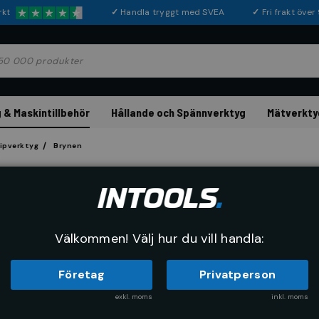
rkt
✓
Handla tryggt med SVEA
✓
Fri frakt öve
 & Maskintillbehör
Hållande och Spännverktyg
Mätverkty
lipverktyg
Brynen
MULLER
Brynfil Kvadratis
Artikelnr:
85460055
Tillverkarn
Välkommen! Välj hur du vill handla:
Företag
Privatperson
exkl. moms
inkl. moms
103 kr