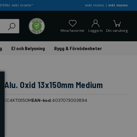
r 999kr exkl. moms*
exkl. moms
inkl. moms
Mina favoriter
Logga In
Din varukorg
g
El och Belysning
Bygg & Förnödenheter
kt Alu. Oxid 13x150mm Medium
r:
EC4KT13150M
EAN-kod:
4037073003894