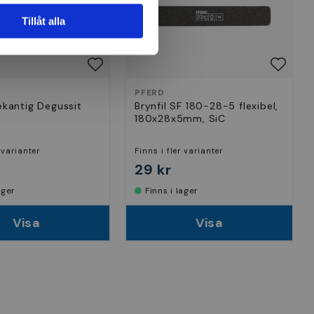
Tillåt alla
PFERD
rekantig Degussit
Brynfil SF 180-28-5 flexibel,
180x28x5mm, SiC
 varianter
Finns i fler varianter
29 kr
lager
Finns i lager
Visa
Visa