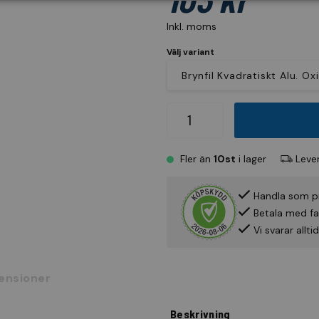
Inkl. moms
Välj variant
Fler än
10st
i lager
Lever
Handla som p
Betala med fak
Vi svarar allt
ensioner
Beskrivning