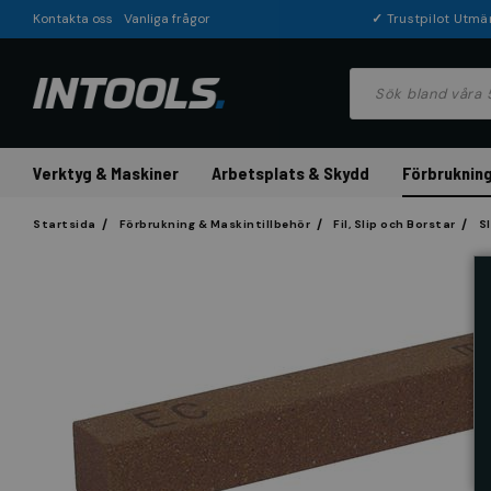
Kontakta oss
Vanliga frågor
✓
Trustpilot Utmä
Verktyg & Maskiner
Arbetsplats & Skydd
Förbrukning
Startsida
Förbrukning & Maskintillbehör
Fil, Slip och Borstar
S