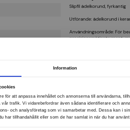
Slipfil ädelkorund, fyrkantig
Utförande: ädelkorund i kera
Användningsområde: För bear
precisionsmätinstrument, mal
MÃœLLER slipfil 4-sidig, k
Information
cookies
Brynen
e för att anpassa innehållet och annonserna till användarna, tillh
vår trafik. Vi vidarebefordrar även sådana identifierare och anna
nnons- och analysföretag som vi samarbetar med. Dessa kan i sin
har tillhandahållit eller som de har samlat in när du har använt 