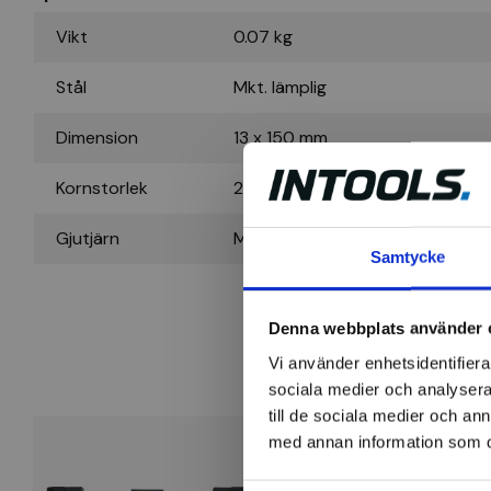
Vikt
0.07 kg
Stål
Mkt. lämplig
Dimension
13 x 150 mm
Kornstorlek
220 (medium)
Gjutjärn
Mkt. lämplig
Samtycke
Denna webbplats använder 
Vi använder enhetsidentifierar
sociala medier och analysera 
till de sociala medier och a
med annan information som du 