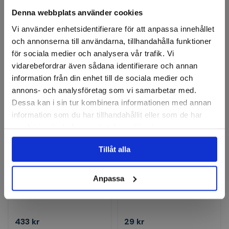
Denna webbplats använder cookies
714 kr
275 kr
Vi använder enhetsidentifierare för att anpassa innehållet
Finns i lager
Finns i lager
och annonserna till användarna, tillhandahålla funktioner
för sociala medier och analysera vår trafik. Vi
Köp
Köp
vidarebefordrar även sådana identifierare och annan
information från din enhet till de sociala medier och
annons- och analysföretag som vi samarbetar med.
Dessa kan i sin tur kombinera informationen med annan
information som du har tillhandahållit eller som de har
samlat in när du har använt deras tjänster.
Tillåt alla
CAB TOOLS
NÖLLE PROFI BRUSH
Drillapparat automatisk
Roller velour, 100mm,
Anpassa
Profi 320
Blister (2 st)
433 kr
29 kr