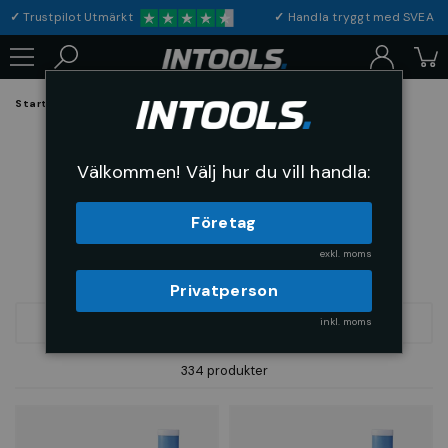
✓
Trustpilot Utmärkt
✓
Handla tryggt med S
Startsida
Bygg & Förnödenheter
Bygg & Förnödenheter
Välkommen! Välj hur du vill handla:
Företag
exkl. moms
Privatperson
inkl. moms
FILTRERA
SORTERA
334 produkter