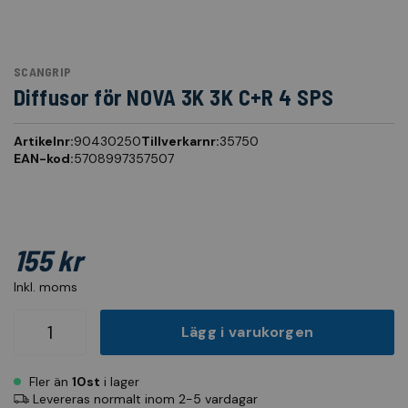
SCANGRIP
Diffusor för NOVA 3K 3K C+R 4 SPS
Artikelnr:
90430250
Tillverkarnr:
35750
EAN-kod:
5708997357507
155 kr
Inkl. moms
Lägg i varukorgen
Fler än
10st
i lager
Levereras normalt inom 2-5 vardagar