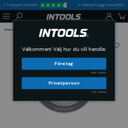
✓
Trustpilot Utmärkt
✓
Handla tryggt med S
Startsida
El och Belysning
Belysning
Belysning tillbehör
Välkommen! Välj hur du vill handla:
Företag
exkl. moms
Privatperson
inkl. moms