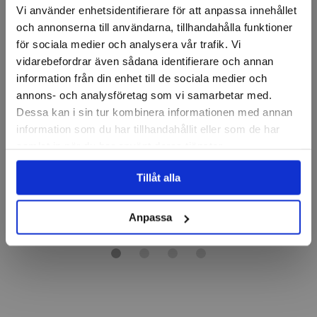
Vi använder enhetsidentifierare för att anpassa innehållet
och annonserna till användarna, tillhandahålla funktioner
för sociala medier och analysera vår trafik. Vi
vidarebefordrar även sådana identifierare och annan
information från din enhet till de sociala medier och
BATO
SCANGRIP
annons- och analysföretag som vi samarbetar med.
Trådlös laddningsplatta
Batteriadaper för Connect
Dessa kan i sin tur kombinera informationen med annan
för en handlampa
serien, Bosch
information som du har tillhandahållit eller som de har
samlat in när du har använt deras tjänster.
426 kr
148 kr
Tillåt alla
Finns i lager
Finns i lager
Köp
Köp
Anpassa