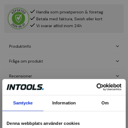
Handla som privatperson & företag
Betala med faktura, Swish eller kort
Vi svarar alltid inom 24h
Produktinfo
Fråga om produkt
Recensioner
Belysning tillbehör
Samtycke
Information
Om
Denna webbplats använder cookies