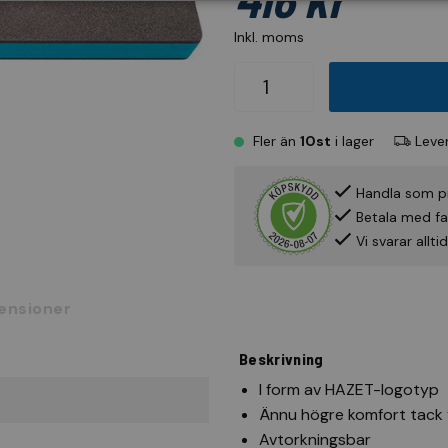
Inkl. moms
Fler än
10st
i lager
Lever
Handla som p
Betala med fak
Vi svarar allt
ensioner
Beskrivning
I form av HAZET-logotyp
Ännu högre komfort tack 
Avtorkningsbar