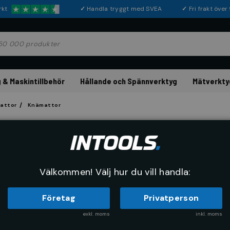
rkt
✓
Handla tryggt med SVEA
✓
Fri frakt öve
 & Maskintillbehör
Hållande och Spännverktyg
Mätverkty
mattor
Knämattor
HAZET
Knäunderlag 450
Artikelnr:
69710005
Tillverkarnr
Välkommen! Välj hur du vill handla:
Företag
Privatperson
exkl. moms
inkl. moms
416 kr