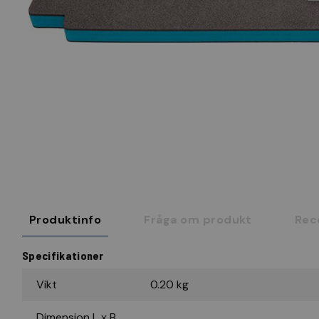
Produktinfo
Fråga om produkt
Rec
Specifikationer
Vikt
0.20 kg
Dimension L x B