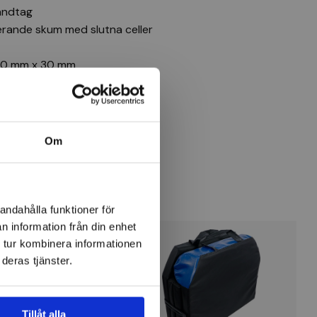
andtag
erande skum med slutna celler
210 mm x 30 mm
x 30mm
Om
andahålla funktioner för
n information från din enhet
 tur kombinera informationen
deras tjänster.
Tillåt alla