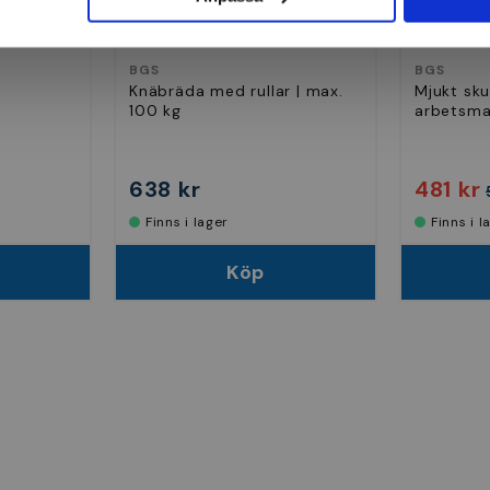
BGS
BGS
Knäbräda med rullar | max.
Mjukt sk
100 kg
arbetsmat
638 kr
481 kr
Finns i lager
Finns i 
Köp