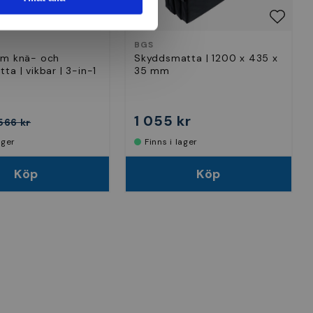
BGS
um knä- och
Skyddsmatta | 1200 x 435 x
ta | vikbar | 3-in-1
35 mm
1 055 kr
566 kr
lager
Finns i lager
Köp
Köp