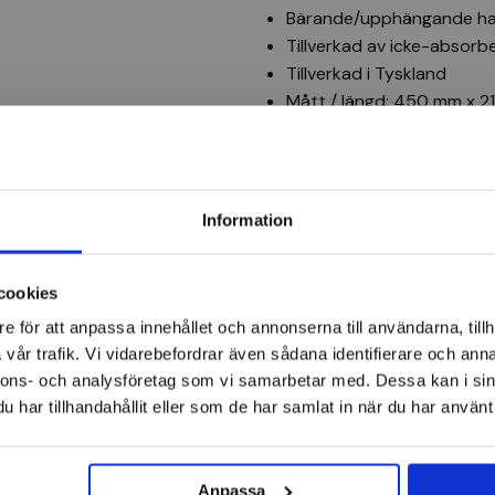
Bärande/upphängande h
Tillverkad av icke-absorb
Tillverkad i Tyskland
Mått / längd: 450 mm x 
Nettovikt (kg): 0,09 kg
HAZET knäbräda 450x 210
Information
Knämattor
cookies
e för att anpassa innehållet och annonserna till användarna, tillh
vår trafik. Vi vidarebefordrar även sådana identifierare och anna
-15%
nnons- och analysföretag som vi samarbetar med. Dessa kan i sin
har tillhandahållit eller som de har samlat in när du har använt 
Anpassa