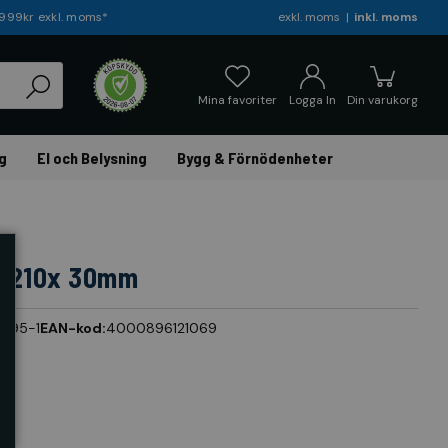
r 999kr exkl. moms*
exkl. moms
inkl. moms
Mina favoriter
Logga In
Din varukorg
g
El och Belysning
Bygg & Förnödenheter
x 210x 30mm
:
195-1
EAN-kod:
4000896121069