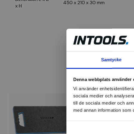
450 x 210 x 30 mm
x H
Samtycke
Denna webbplats använder 
Vi använder enhetsidentifierar
sociala medier och analysera 
till de sociala medier och a
med annan information som du 