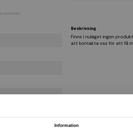
ensioner
Beskrivning
Finns i nuläget ingen produk
att kontakta oss för att få 
Information