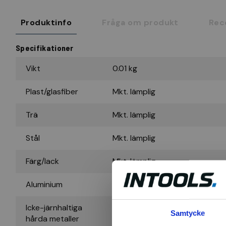
Produktinfo
Fråga om produkt
Rec
Specifikationer
Vikt
0.01 kg
Plast/glasfiber
Mkt. lämplig
Trä
Mkt. lämplig
Stål
Mkt. lämplig
Färg/lack
Mkt. lämplig
Aluminium
Mindre lämplig
Icke-järnhaltiga
Mkt. lämplig
Samtycke
hårda metaller