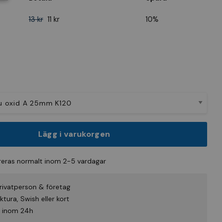
13 kr
11 kr
10%
Lägg i varukorgen
eras normalt inom 2-5 vardagar
rivatperson & företag
tura, Swish eller kort
id inom 24h