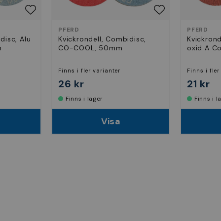
PFERD
PFERD
disc, Alu
Kvickrondell, Combidisc,
Kvickrond
m
CO-COOL, 50mm
oxid A C
Finns i fler varianter
Finns i fler
26 kr
21 kr
Finns i lager
Finns i 
Visa