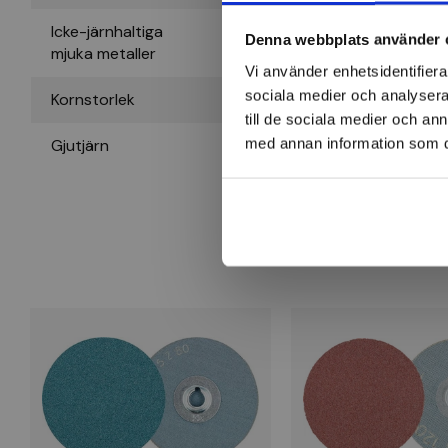
Icke-järnhaltiga
Denna webbplats använder 
Mkt. lämplig
mjuka metaller
Vi använder enhetsidentifierar
sociala medier och analysera 
Kornstorlek
120
till de sociala medier och a
med annan information som du 
Gjutjärn
Mkt. lämplig