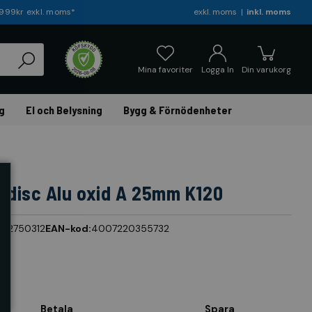
r 999kr exkl. moms*
exkl. moms
inkl. moms
Mina favoriter
Logga In
Din varukorg
g
El och Belysning
Bygg & Förnödenheter
idisc Alu oxid A 25mm K120
:
42750312
EAN-kod:
4007220355732
Betala
Spara