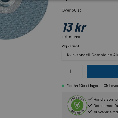
Över 50 st
13 kr
Inkl. moms
Välj variant
Fler än
10st
i lager
Lever
Handla som p
Betala med fak
Vi svarar allt