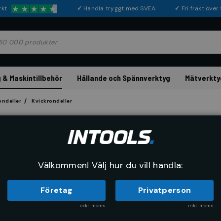
rkt
✓
Handla tryggt med SVEA
✓
Fri frakt öve
 & Maskintillbehör
Hållande och Spännverktyg
Mätverkty
ondeller
Kvickrondeller
PFERD
Kvickrondell Comb
Artikelnr:
87734120
Tillverkarnr
Välkommen! Välj hur du vill handla:
Företag
Privatperson
exkl. moms
inkl. moms
Köp